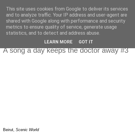
This site uses cookies from Google to deliver its services
IN MY POCKET
and to analyze traffic. Your IP address and user-agent are
shared with Google along with performance and security
metrics to ensure quality of service, generate usage
all the things and people that i bring along with me everyday
statistics, and to detect and address abuse.
LEARN MORE
GOT IT
10.12.06
A song a day keeps the doctor away #3
Beirut,
Scenic World