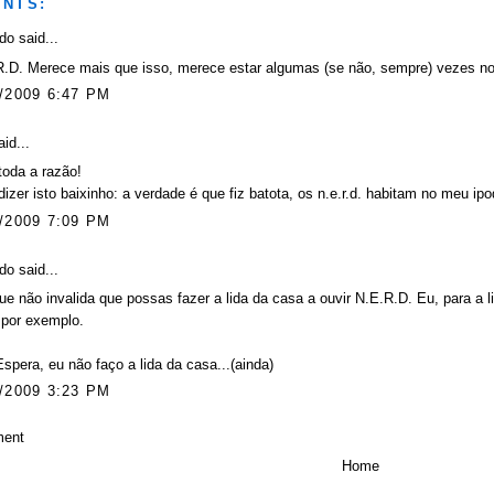
NTS:
rdo
said...
.D. Merece mais que isso, merece estar algumas (se não, sempre) vezes no
/2009 6:47 PM
id...
toda a razão!
dizer isto baixinho: a verdade é que fiz batota, os n.e.r.d. habitam no meu ipod
/2009 7:09 PM
rdo
said...
que não invalida que possas fazer a lida da casa a ouvir N.E.R.D. Eu, para a 
 por exemplo.
spera, eu não faço a lida da casa...(ainda)
/2009 3:23 PM
ment
Home