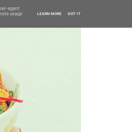
user-agent
erate usage
LEARN MORE
GOT IT