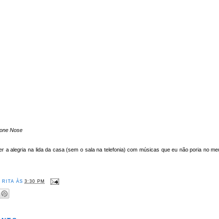
one Nose
r a alegria na lida da casa (sem o sala na telefonia) com músicas que eu não poria no me
R
RITA
ÀS
3:30 PM