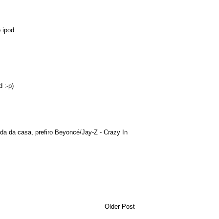
 ipod.
 :-p)
lida da casa, prefiro Beyoncé/Jay-Z - Crazy In
Older Post