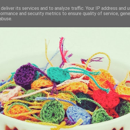
deliver its services and to analyze traffic. Your IP address and 
formance and security metrics to ensure quality of service, gen
KET
abuse.
I BRING ALONG WITH ME EVERYDAY