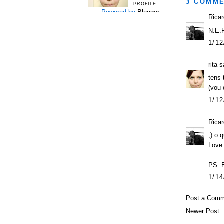
3 COMME
PROFILE
Powered by
Blogger
.
Rica
N.E.R
1/12
rita
sa
tens 
(vou 
1/12
Rica
;) o 
Love
PS. E
1/14
Post a Com
Newer Post