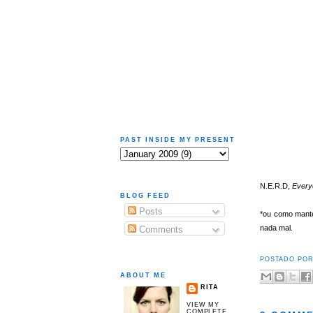
PAST INSIDE MY PRESENT
N.E.R.D,
Every
BLOG FEED
Posts
*ou como mante
nada mal.
Comments
POSTADO PO
ABOUT ME
RITA
VIEW MY
COMPLETE