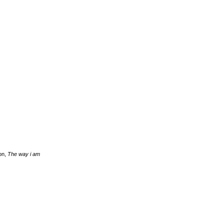
on,
The way i am