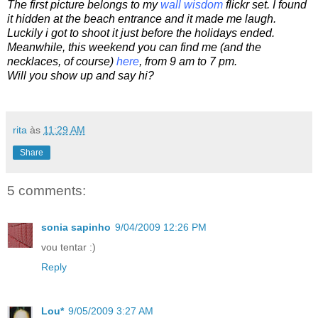
The first picture belongs to my
wall wisdom
flickr set. I found
it hidden at the beach entrance and it made me laugh.
Luckily i got to shoot it just before the holidays ended.
Meanwhile, this weekend you can find me (and the
necklaces, of course)
here
, from 9 am to 7 pm.
Will you show up and say hi?
rita
às
11:29 AM
Share
5 comments:
sonia sapinho
9/04/2009 12:26 PM
vou tentar :)
Reply
Lou*
9/05/2009 3:27 AM