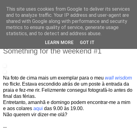
This site uses cookies from Google to deliver its services
IN MY POCKET
and to analyze traffic. Your IP address and user-agent are
shared with Google along with performance and security
metrics to ensure quality of service, generate usage
all the things and people that i bring along with me everyday
statistics, and to detect and address abuse.
LEARN MORE
GOT IT
4.9.09
Something for the weekend #1
Na foto de cima mais um exemplar para o meu
wall wisdom
no flickr. Estava escondido atrás de um poste à entrada da
praia e fez-me rir. Felizmente consegui fotografá-lo antes do
final das férias.
Entretanto, amanhã e domingo podem encontrar-me a mim
e aos colares
aqui
das 9.00 às 19.00.
Não querem vir dizer-me olá?
---