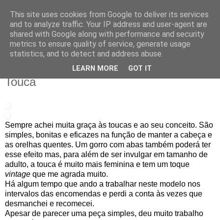
This site uses cookies from Google to deliver its services
IN MY POCKET
and to analyze traffic. Your IP address and user-agent are
shared with Google along with performance and security
metrics to ensure quality of service, generate usage
all the things and people that i bring along with me everyday
statistics, and to detect and address abuse.
LEARN MORE
GOT IT
19.1.10
Touca
Sempre achei muita graça às toucas e ao seu conceito. São
simples, bonitas e eficazes na função de manter a cabeça e
as orelhas quentes. Um gorro com abas também poderá ter
esse efeito mas, para além de ser invulgar em tamanho de
adulto, a touca é muito mais feminina e tem um toque
vintage
que me agrada muito.
Há algum tempo que ando a trabalhar neste modelo
nos
intervalos das encomendas e p
erdi a conta às vezes que
desmanchei e recomecei.
Apesar de parecer uma peça simples, deu muito trabalho