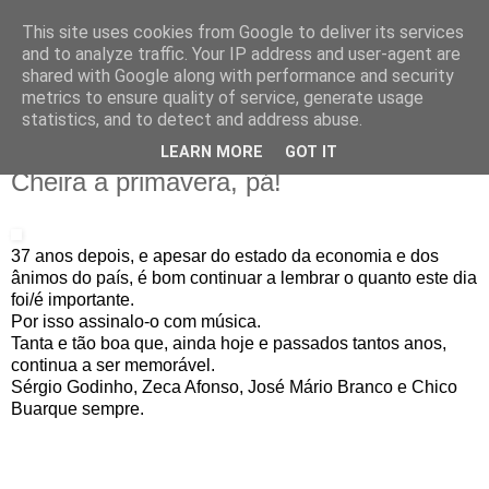
This site uses cookies from Google to deliver its services
IN MY POCKET
and to analyze traffic. Your IP address and user-agent are
shared with Google along with performance and security
metrics to ensure quality of service, generate usage
all the things and people that i bring along with me everyday
statistics, and to detect and address abuse.
LEARN MORE
GOT IT
25.4.11
Cheira a primavera, pá!
37 anos depois, e apesar do estado da economia e dos
ânimos do país, é bom continuar a lembrar o quanto este dia
foi/é importante.
Por isso assinalo-o com música.
Tanta e tão boa que, ainda hoje e passados tantos anos,
continua a ser memorável.
Sérgio Godinho, Zeca Afonso, José Mário Branco e Chico
Buarque sempre.