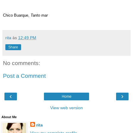
Chico Buarque,
Tanto mar
rita
às
12:49 PM
Share
No comments:
Post a Comment
‹
›
Home
View web version
About Me
rita
View my complete profile