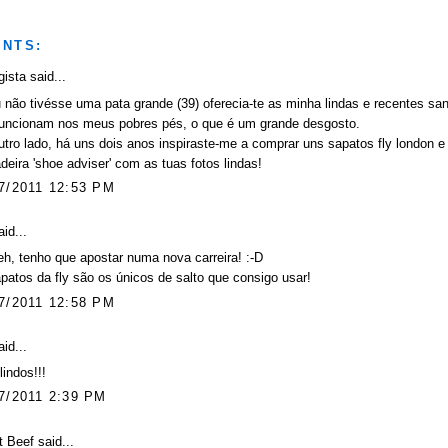
NTS:
gista
said...
 não tivésse uma pata grande (39) oferecia-te as minha lindas e recentes sa
funcionam nos meus pobres pés, o que é um grande desgosto.
utro lado, há uns dois anos inspiraste-me a comprar uns sapatos fly london 
deira 'shoe adviser' com as tuas fotos lindas!
7/2011 12:53 PM
id...
h, tenho que apostar numa nova carreira! :-D
patos da fly são os únicos de salto que consigo usar!
7/2011 12:58 PM
id...
indos!!!
7/2011 2:39 PM
t Beef
said...