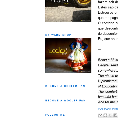
fazem sair d
Estes são d
Estreei-os o
que me paga
O conforto d
que desconfi
de desconfor
MY WARM SHOP
Eu, que sou 
---
Being a 36 
People ten
somewhere
b
The above pa
I premiered
of
Louboutin
BECOME A COOLER FAN
The comfort
beautiful
but
BECOME A WOOLER FAN
And for me,
POSTADO PO
FOLLOW ME