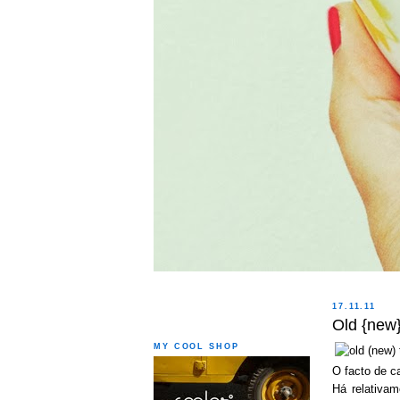
17.11.11
Old {new}
MY COOL SHOP
O facto de c
Há relativam