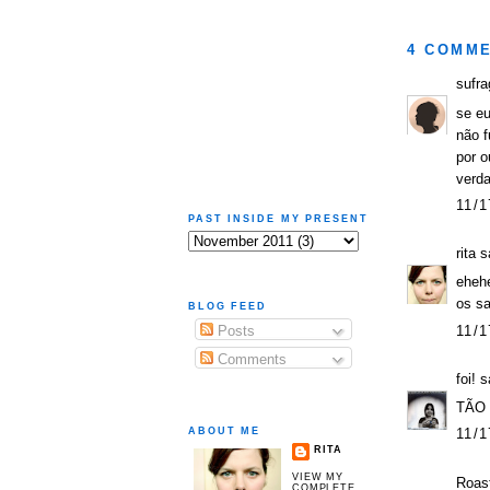
4 COMME
sufra
se eu
não 
por o
verda
11/1
PAST INSIDE MY PRESENT
rita
sa
ehehe
os sa
BLOG FEED
11/1
Posts
Comments
foi!
sa
TÃO l
ABOUT ME
11/1
RITA
VIEW MY
Roas
COMPLETE