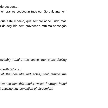
de desconto.
a lembrar os Louboutin (que eu não calçaria nem
 que este modelo, que sempre achei lindo mas
km de seguida sem provocar a mínima sensação
evitably,
make me
leave the store
feeling
go
with 60
% off.
 of
the beautiful
red soles
,
that remind me
t
to see that this
model,
which i always
found
t
causing any
sensation of
discomfort.