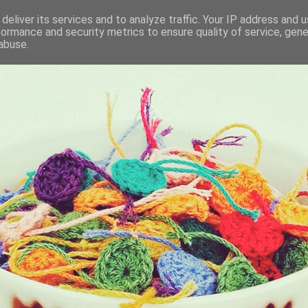
deliver its services and to analyze traffic. Your IP address and 
formance and security metrics to ensure quality of service, gen
KET
abuse.
I BRING ALONG WITH ME EVERYDAY