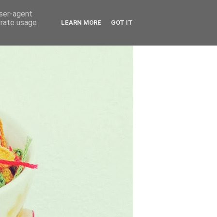
user-agent
erate usage
LEARN MORE
GOT IT