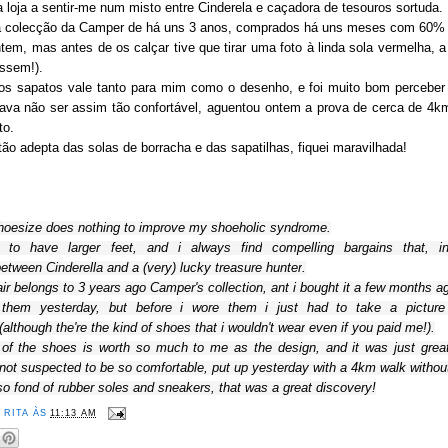
a loja a sentir-me num misto entre Cinderela e caçadora de tesouros sortuda.
a colecção da Camper de há uns 3 anos, comprados há uns meses com 60% 
ntem, mas antes de os calçar tive que tirar uma foto à linda sola vermelha, 
ssem!).
os sapatos vale tanto para mim como o desenho, e foi muito bom perceber
ava não ser assim tão confortável, aguentou ontem a prova de cerca de 4
to.
tão adepta das solas de borracha e das sapatilhas, fiquei maravilhada!
shoesize
does nothing
to improve my
shoeholic
syndrome
.
d to have larger feet, and i
always find
compelling
bargains
that, in
etween
Cinderella and a
(very)
lucky
treasure hunter
.
ir belongs to
3 years
ago
Camper's
collection
, ant i bought it
a few months a
them
yesterday,
but before i wore them i just
had to
take a picture
(although the're the kind of shoes that i wouldn't wear
even
if you paid me
!)
.
of the shoes
is worth
so much to me
as the design,
and it was just grea
not
suspected
to be so
comfortable,
put up
yesterday
with
a
4km
walk
withou
so
fond of
rubber soles
and sneakers, that was a great discovery
!
R
RITA
ÀS
11:13 AM