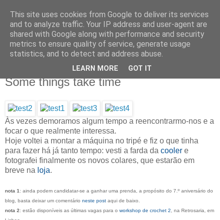
This site uses cookies from Google to deliver its services
IN MY POCKET
and to analyze traffic. Your IP address and user-agent are
shared with Google along with performance and security
metrics to ensure quality of service, generate usage
all the things and people that i bring along with me everyday
statistics, and to detect and address abuse.
LEARN MORE
GOT IT
13.6.13
Some things take time
Às vezes demoramos algum tempo a reencontrarmo-nos e a
focar o que realmente interessa.
Hoje voltei a montar a máquina no tripé e fiz o que tinha
para fazer há já tanto tempo: vesti a farda da
cooler
e
fotografei finalmente os novos colares, que estarão em
breve na
loja
.
nota 1
: ainda podem candidatar-se a ganhar uma prenda, a propósito do 7.º aniversário do
blog, basta deixar um comentário
neste post
aqui de baixo.
nota 2
: estão disponíveis as últimas vagas para o
workshop de crochet 2
, na Retrosaria, em