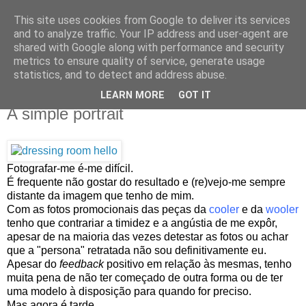
This site uses cookies from Google to deliver its services
IN MY POCKET
and to analyze traffic. Your IP address and user-agent are
shared with Google along with performance and security
metrics to ensure quality of service, generate usage
all the things and people that i bring along with me everyday
statistics, and to detect and address abuse.
LEARN MORE
GOT IT
16.5.11
A simple portrait
Fotografar-me é-me difícil.
É frequente não gostar do resultado e (re)vejo-me sempre
distante da imagem que tenho de mim.
Com as fotos promocionais das peças da
cooler
e da
wooler
tenho que contrariar a timidez e a angústia de me expôr,
apesar de na maioria das vezes detestar as fotos ou achar
que a "persona" retratada não sou definitivamente eu.
Apesar do
feedback
positivo em relação às mesmas, tenho
muita pena de não ter começado de outra forma ou de ter
uma modelo à disposição para quando for preciso.
Mas agora é tarde.