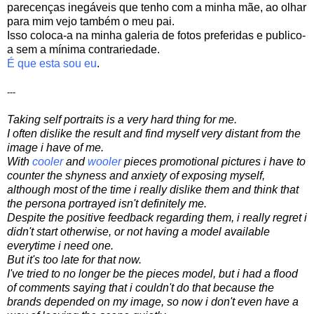
parecenças inegáveis que tenho com a minha mãe, ao olhar
para mim vejo também o meu pai.
Isso coloca-a na minha galeria de fotos preferidas e publico-
a sem a mínima contrariedade.
É que esta sou eu
.
---
Taking self portraits is a very hard thing for me
.
I often
dis
like
the result
and
find myself
very distant
from the
image
i have
of me
.
With
cooler
and
wooler
pieces
promotional
pictures
i have
to
counter
the shyness
and
anxiety
of
exposing
myself
,
although
most of the
time i
really dislike
them and think that
the
persona
portrayed
isn't
definitely me
.
Despite
the
positive feedback
regarding them
,
i really regret
i
didn't start
otherwise
, or
not
having
a
model
available
everytime i need one
.
But
it's too late for that now.
I've tried
to
no longer
be the
pieces
model,
but
i had
a
flood
of
comments
saying
that
i couldn't do that
because the
brands
depended on
my
image
, so
now i
don't
even have
a