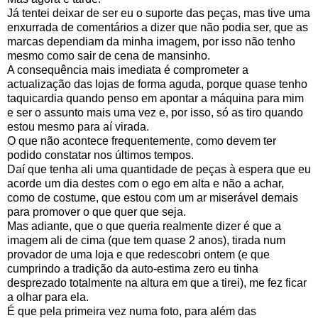
Já tentei deixar de ser eu o suporte das peças, mas tive uma
enxurrada de comentários a dizer que não podia ser, que as
marcas dependiam da minha imagem, por isso não tenho
mesmo como sair de cena de mansinho.
A consequência mais imediata é comprometer a
actualização das lojas de forma aguda, porque quase tenho
taquicardia quando penso em apontar a máquina para mim
e ser o assunto mais uma vez e, por isso, só as tiro quando
estou mesmo para aí virada.
O que não acontece frequentemente, como devem ter
podido constatar nos últimos tempos.
Daí que tenha ali uma quantidade de peças à espera que eu
acorde um dia destes com o ego em alta e não a achar,
como de costume, que estou com um ar miserável demais
para promover o que quer que seja.
Mas adiante, que o que queria realmente dizer é que a
imagem ali de cima
(que tem quase 2 anos), tirada num
provador de uma loja e que redescobri ontem (e que
cumprindo a tradição da auto-estima zero eu tinha
desprezado totalmente na altura em que a tirei), me fez ficar
a olhar para ela.
É que pela primeira vez numa foto, para além das