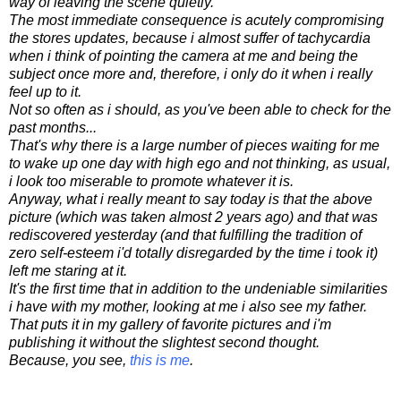
way
of leaving
the scene
quietly.
The most immediate consequence
is
acutely
compromising
the
stores updates
,
because
i almost suffer of
tachycardia
when i think
of
pointing
the camera
at me
and
be
ing
the
subject
once more
and,
therefore
,
i only
do it when i really
feel up to it
.
Not so
often as i should,
as you'
ve been able to
check
for the
past months
...
That's why
there is a large
number of
pieces
waiting for me
to
wake up
one day
with
high
ego
and
not
thinking
,
as usual,
i
look
too
miserable
to
promote
whatever it is
.
Anyway
,
what
i
really meant to say
today
is that the
above
picture
(
which
was taken
almost
2 years
ago)
and
that was
rediscovered
yesterday
(
and
that
fulfilling
the tradition
of
zero
self
-esteem
i
'
d
totally
disregarded
by the time
i took it
)
left me
staring
at it
.
It's
the first time
that
in addition to
the
undeniable
similarities
i have with
my
mother
,
looking at
me
i also see
my father
.
That
puts
it
in
my gallery
of
favorite pictures and
i'm
publishing
it
without
the slightest
second thought
.
Because, you see,
this is me
.