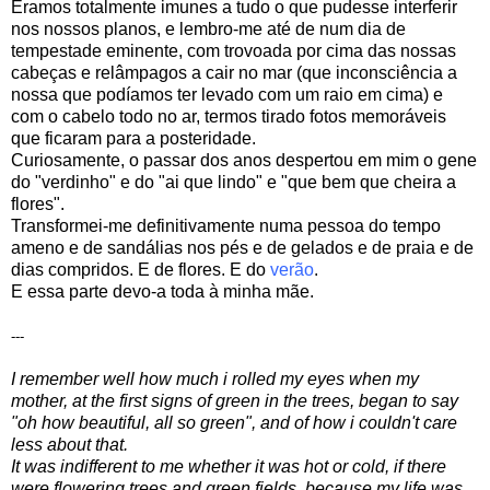
Éramos totalmente imunes a tudo o que pudesse interferir
nos nossos planos, e lembro-me até de num dia de
tempestade eminente, com trovoada por cima das nossas
cabeças e relâmpagos a cair no mar (que inconsciência a
nossa que podíamos ter levado com um raio em cima) e
com o cabelo todo no ar, termos tirado fotos memoráveis
que ficaram para a posteridade.
Curiosamente, o passar dos anos despertou em mim o gene
do "verdinho" e do "ai que lindo" e "que bem que cheira a
flores".
Transformei-me definitivamente numa pessoa do tempo
ameno e de sandálias nos pés e de gelados e de praia e de
dias compridos. E de flores. E do
verão
.
E essa parte devo-a toda à minha mãe.
---
I remember
well
how much
i rolled
my eyes
when
my
mother,
at the first
signs of
green
in
the trees
, began
to
say
"oh
how beautiful
,
all
so green"
, and
of how
i couldn't care
less about that
.
It
was
indifferent
to me
whether
it was hot
or
cold, if
there
were
flowering trees
and
green fields
,
because my
life
was