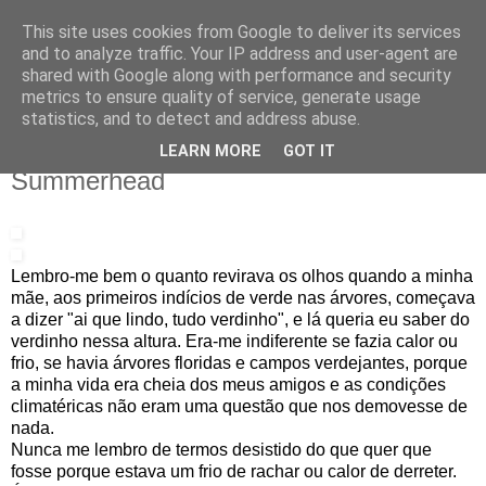
This site uses cookies from Google to deliver its services
IN MY POCKET
and to analyze traffic. Your IP address and user-agent are
shared with Google along with performance and security
metrics to ensure quality of service, generate usage
all the things and people that i bring along with me everyday
statistics, and to detect and address abuse.
LEARN MORE
GOT IT
6.5.11
Summerhead
Lembro-me bem o quanto revirava os olhos quando a minha
mãe, aos primeiros indícios de verde nas árvores, começava
a dizer "ai que lindo, tudo verdinho", e lá queria eu saber do
verdinho nessa altura. Era-me indiferente se fazia calor ou
frio, se havia árvores floridas e campos verdejantes, porque
a minha vida era cheia dos meus amigos e as condições
climatéricas não eram uma questão que nos demovesse de
nada.
Nunca me lembro de termos desistido do que quer que
fosse porque estava um frio de rachar ou calor de derreter.