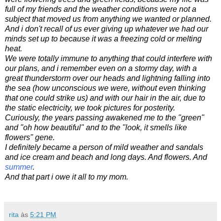
full
of
my
friends
and the weather conditions
were not
a
subject
that
moved us
from
anything we wanted or planned
.
And i don't recall of
us
ever
giving up
whatever we had our
minds set up to
because
it was
a freezing cold
or
melting
heat
.
We were
totally
immune
to
anything
that could interfere with
our plans
,
and
i
remember
even
on a stormy day
,
with a
great
thunderstorm
over
our
heads
and
lightning
falling
into
the sea
(
how
unconscious we were
, without even thinking
that one could strike us
)
and
with
our
hair
in
the air, due to
the
static electricity
,
w
e took pictures
f
or posterity
.
Curiously
,
the
years passing
awakened me to the "green"
and
"
oh
how beautiful
"
and to the "
look, it
smells like
flowers" gene.
I
definitely
became
a
person
of
mild weather
and
sandals
and
ice cream and
beach and
long days
.
And
flowers
.
And
summer
.
And that
part
i owe
it all to
my mom
.
rita
às
5:21 PM