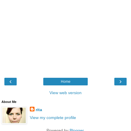
‹
›
Home
View web version
About Me
rita
View my complete profile
Powered by
Blogger
.