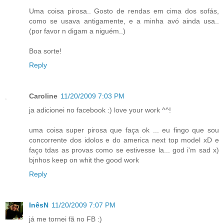
Uma coisa pirosa.. Gosto de rendas em cima dos sofás,
como se usava antigamente, e a minha avó ainda usa..
(por favor n digam a niguém..)
Boa sorte!
Reply
Caroline
11/20/2009 7:03 PM
ja adicionei no facebook :) love your work ^^!
uma coisa super pirosa que faça ok ... eu fingo que sou
concorrente dos idolos e do america next top model xD e
faço tdas as provas como se estivesse la... god i'm sad x)
bjnhos keep on whit the good work
Reply
InêsN
11/20/2009 7:07 PM
já me tornei fã no FB :)