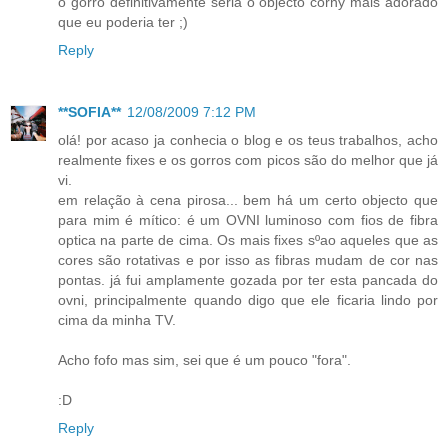
o gorro definitivamente seria o objecto corny mais adorado
que eu poderia ter ;)
Reply
**SOFIA**
12/08/2009 7:12 PM
olá! por acaso ja conhecia o blog e os teus trabalhos, acho
realmente fixes e os gorros com picos são do melhor que já
vi.
em relação à cena pirosa... bem há um certo objecto que
para mim é mítico: é um OVNI luminoso com fios de fibra
optica na parte de cima. Os mais fixes sºao aqueles que as
cores são rotativas e por isso as fibras mudam de cor nas
pontas. já fui amplamente gozada por ter esta pancada do
ovni, principalmente quando digo que ele ficaria lindo por
cima da minha TV.
Acho fofo mas sim, sei que é um pouco "fora".
:D
Reply