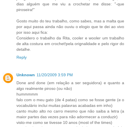
dias alguém que me viu a crochetar me disse: "-que
piroseira!"
Gosto muito do teu trabalho, como sabes, mas a malta que
por aqui passa ainda não ouviu o elogio que te dei ao vivo
por isso aqui fica:
Considero o trabalho da Rita, cooler e wooler um trabalho
de alta costura em crochet!pela orignalidade e pelo rigor do
detalhe.
Reply
Unknown
11/20/2009 3:59 PM
Done and done (em relação a ser seguidora) e quanto a
algo realmente piroso (ou não)
hummmmm
falo com o meu gato (de 4 patas) como se fosse gente (e o
vocabulário inclui muitas palavras acabadas em inho)
canto muito alto no carro mesmo que não saiba a letra (a
maior partes das vezes para não adormecer a conduzir)
visto-me como se tivesse 10 anos (most of the times)