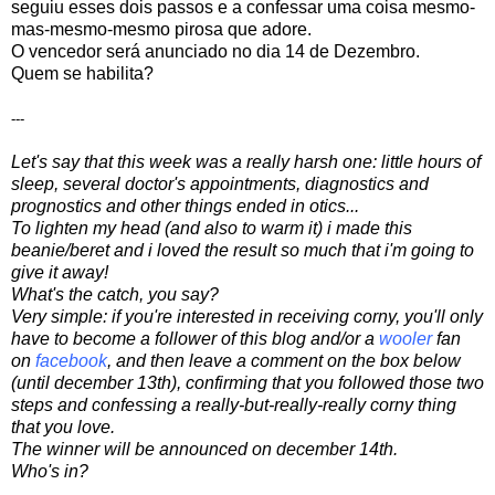
seguiu esses dois passos e a confessar uma coisa mesmo-
mas-mesmo-mesmo pirosa que adore.
O vencedor será anunciado no dia 14 de Dezembro.
Quem se habilita?
---
Let's say that this week was a really harsh one: little hours of
sleep, several doctor's appointments, diagnostics and
prognostics and other things ended in otics...
To lighten my head (and also to warm it) i made this
beanie/beret and i loved the result so much that i'm going to
give it away!
What's the catch, you say?
Very simple: if you're interested in receiving corny, you'll only
have to become a follower of this blog and/or a
wooler
fan
on
facebook
, and then leave a comment on the box below
(until december 13th), confirming that you followed those two
steps and confessing a really-but-really-really corny thing
that you love.
The winner will be announced on december 14th.
Who's in?