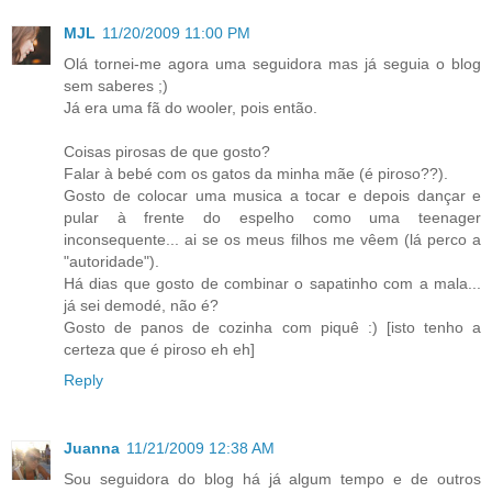
MJL
11/20/2009 11:00 PM
Olá tornei-me agora uma seguidora mas já seguia o blog
sem saberes ;)
Já era uma fã do wooler, pois então.
Coisas pirosas de que gosto?
Falar à bebé com os gatos da minha mãe (é piroso??).
Gosto de colocar uma musica a tocar e depois dançar e
pular à frente do espelho como uma teenager
inconsequente... ai se os meus filhos me vêem (lá perco a
"autoridade").
Há dias que gosto de combinar o sapatinho com a mala...
já sei demodé, não é?
Gosto de panos de cozinha com piquê :) [isto tenho a
certeza que é piroso eh eh]
Reply
Juanna
11/21/2009 12:38 AM
Sou seguidora do blog há já algum tempo e de outros