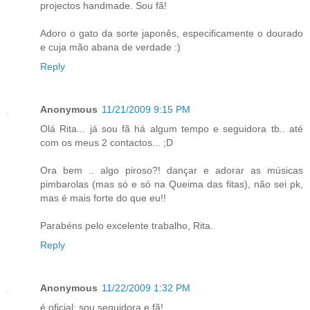
projectos handmade. Sou fã!
Adoro o gato da sorte japonês, especificamente o dourado
e cuja mão abana de verdade :)
Reply
Anonymous
11/21/2009 9:15 PM
Olá Rita... já sou fã há algum tempo e seguidora tb.. até
com os meus 2 contactos... ;D
Ora bem .. algo piroso?! dançar e adorar as músicas
pimbarolas (mas só e só na Queima das fitas), não sei pk,
mas é mais forte do que eu!!
Parabéns pelo excelente trabalho, Rita.
Reply
Anonymous
11/22/2009 1:32 PM
é oficial: sou seguidora e fã!