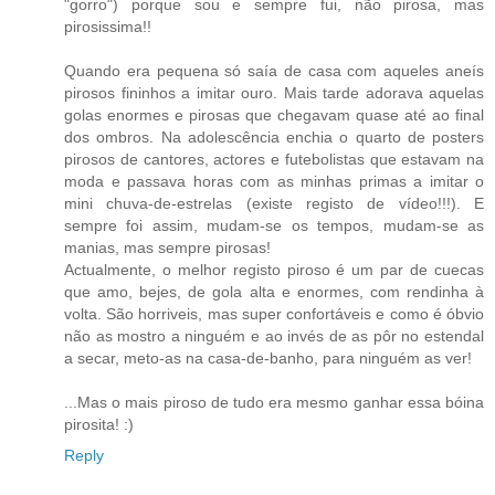
"gorro") porque sou e sempre fui, não pirosa, mas
pirosissima!!
Quando era pequena só saía de casa com aqueles aneís
pirosos fininhos a imitar ouro. Mais tarde adorava aquelas
golas enormes e pirosas que chegavam quase até ao final
dos ombros. Na adolescência enchia o quarto de posters
pirosos de cantores, actores e futebolistas que estavam na
moda e passava horas com as minhas primas a imitar o
mini chuva-de-estrelas (existe registo de vídeo!!!). E
sempre foi assim, mudam-se os tempos, mudam-se as
manias, mas sempre pirosas!
Actualmente, o melhor registo piroso é um par de cuecas
que amo, bejes, de gola alta e enormes, com rendinha à
volta. São horriveis, mas super confortáveis e como é óbvio
não as mostro a ninguém e ao invés de as pôr no estendal
a secar, meto-as na casa-de-banho, para ninguém as ver!
...Mas o mais piroso de tudo era mesmo ganhar essa bóina
pirosita! :)
Reply