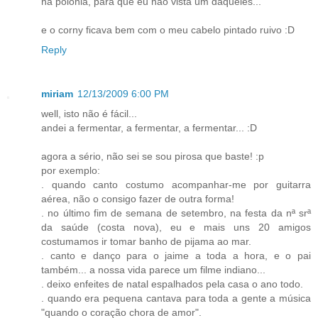
na polónia, para que eu nao vista um daqueles...
e o corny ficava bem com o meu cabelo pintado ruivo :D
Reply
miriam
12/13/2009 6:00 PM
well, isto não é fácil...
andei a fermentar, a fermentar, a fermentar... :D
agora a sério, não sei se sou pirosa que baste! :p
por exemplo:
. quando canto costumo acompanhar-me por guitarra
aérea, não o consigo fazer de outra forma!
. no último fim de semana de setembro, na festa da nª srª
da saúde (costa nova), eu e mais uns 20 amigos
costumamos ir tomar banho de pijama ao mar.
. canto e danço para o jaime a toda a hora, e o pai
também... a nossa vida parece um filme indiano...
. deixo enfeites de natal espalhados pela casa o ano todo.
. quando era pequena cantava para toda a gente a música
"quando o coração chora de amor".