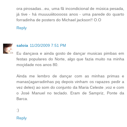
ora pirosadas...eu, uma fã incondicional de música pesada,
já tive - há muuuuiiitooooss anos - uma parede do quarto
forradinha de posters do Michael jackson!! O.O
Reply
saloia
11/20/2009 7:51 PM
Eu dançava e ainda gosto de dançar musicas pimbas em
festas populares do Norte, algo que fazia muito na minha
moçidade nos anos 80.
Ainda me lembro de dançar com as minhas primas e
manas(agarradinhas pq depois vinham os rapazes pedir a
vez deles) ao som do conjunto da Maria Celeste ,voz e com
o José Manuel no teclado. Eram de Sampriz, Ponte da
Barca.
:)
Reply