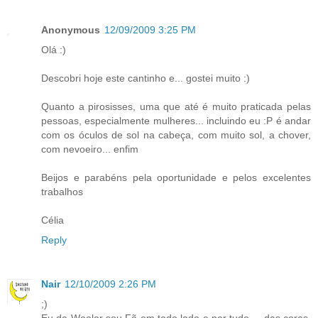
Anonymous
12/09/2009 3:25 PM
Olá :)
Descobri hoje este cantinho e... gostei muito :)
Quanto a pirosisses, uma que até é muito praticada pelas
pessoas, especialmente mulheres... incluindo eu :P é andar
com os óculos de sol na cabeça, com muito sol, a chover,
com nevoeiro... enfim
Beijos e parabéns pela oportunidade e pelos excelentes
trabalhos
Célia
Reply
Nair
12/10/2009 2:26 PM
;)
Eu da Wooler sou Fã em todo lado e por tudo.... das cores,