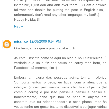
incredible, I just ooh and ahh over them.. :) I am a newbie
follower and thanks for putting the post in English also, I
unfortunately don't read any other language, my bad! :)
Happy HolidayS!
Reply
miss_xo
12/08/2009 6:54 PM
Ora bem, antes que o prazo acabe .. :P
Já estou inscrita como fã aqui no blog e no Feissebukas. É
verdade que só o fiz por causa do corny mas bem, no
Facebook dá mesmo jeito :)
Embora a maioria das pessoas acima tenham referido
'comportamentos' pirosos, eu fiquei com a ideia que a
intenção (inicial, pelo menos) seria identificar objectos (tal
como o corny) e por isso pensei e pensei e pensei e,
honestamente, acho que não há nenhum objecto em
concreto que eu adooooooooore e ache piroso, mas às
vezes tenho um gosto bastante discutível a conjugar várias