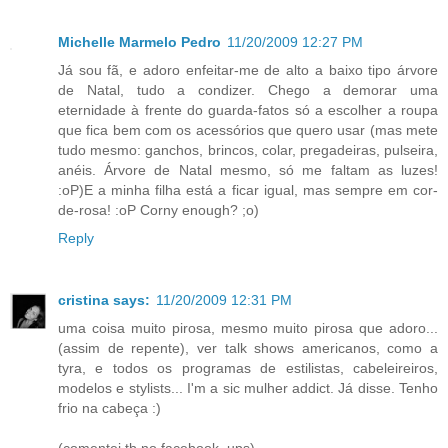
Michelle Marmelo Pedro
11/20/2009 12:27 PM
Já sou fã, e adoro enfeitar-me de alto a baixo tipo árvore
de Natal, tudo a condizer. Chego a demorar uma
eternidade à frente do guarda-fatos só a escolher a roupa
que fica bem com os acessórios que quero usar (mas mete
tudo mesmo: ganchos, brincos, colar, pregadeiras, pulseira,
anéis. Árvore de Natal mesmo, só me faltam as luzes!
:oP)E a minha filha está a ficar igual, mas sempre em cor-
de-rosa! :oP Corny enough? ;o)
Reply
cristina says:
11/20/2009 12:31 PM
uma coisa muito pirosa, mesmo muito pirosa que adoro...
(assim de repente), ver talk shows americanos, como a
tyra, e todos os programas de estilistas, cabeleireiros,
modelos e stylists... I'm a sic mulher addict. Já disse. Tenho
frio na cabeça :)