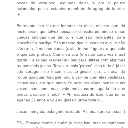
peças de vestuário, algumas delas já por si pouco
aclamadas pelos restantes membros do agregado familiar
:P
Entretanto isto fez-me lembrar do único objecto que dá
muito jeito e que talvez possa ser considerado piroso: umas
cuecas subidas que tenho, e que são moldantes, para
'encolher' a barriga. São mesmo tipo 'cuecas da avó', e não
são cinta, é mesmo cueca (aliás, tenho 2 iguais, o que vale
é que são pretas). Como eu sou (e estou cada vez mais)
gorda :( elas são realmente úteis para utilizar com algumas
roupas mais justas. Talvez o mais 'piroso' nisto tudo é já ter
tido 'coragem' de ir com elas ao ginásio (i.e., a trocar de
roupa qualquer 'beldade' podia ver-me com elas vestidas).
Houve dias em que antes de vesti-las ainda pensei duas
vezes mas bem, mais vale muita carne tapada do que
pneus a saltarem não? :P Ah, esqueci de dizer que tenho
apenas 22 anos e vou ao ginásio universitário...
Jocas, obrigada pela generosidade :P e boa sorte a todas :)
PS - Provavelmente alguém já disse isto, mas se ganhasse