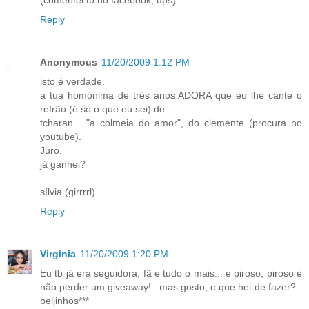
(comentei tb no facebook, ups)
Reply
Anonymous
11/20/2009 1:12 PM
isto é verdade.
a tua homónima de três anos ADORA que eu lhe cante o
refrão (é só o que eu sei) de....
tcharan... "a colmeia do amor", do clemente (procura no
youtube).
Juro.
já ganhei?
sílvia (girrrrl)
Reply
Virgínia
11/20/2009 1:20 PM
Eu tb já era seguidora, fã e tudo o mais... e piroso, piroso é
não perder um giveaway!.. mas gosto, o que hei-de fazer?
beijinhos***