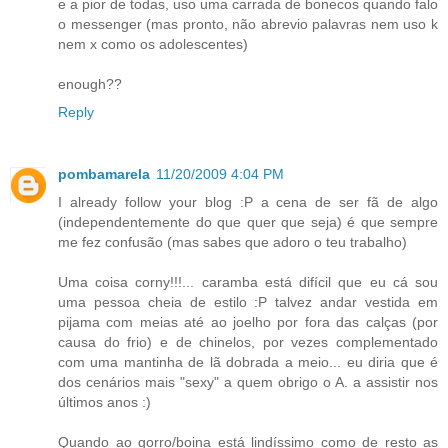
e a pior de todas, uso uma carrada de bonecos quando falo
o messenger (mas pronto, não abrevio palavras nem uso k
nem x como os adolescentes)
enough??
Reply
pombamarela
11/20/2009 4:04 PM
I already follow your blog :P a cena de ser fã de algo
(independentemente do que quer que seja) é que sempre
me fez confusão (mas sabes que adoro o teu trabalho)
Uma coisa corny!!!... caramba está difícil que eu cá sou
uma pessoa cheia de estilo :P talvez andar vestida em
pijama com meias até ao joelho por fora das calças (por
causa do frio) e de chinelos, por vezes complementado
com uma mantinha de lã dobrada a meio... eu diria que é
dos cenários mais "sexy" a quem obrigo o A. a assistir nos
últimos anos :)
Quando ao gorro/boina está lindíssimo como de resto as