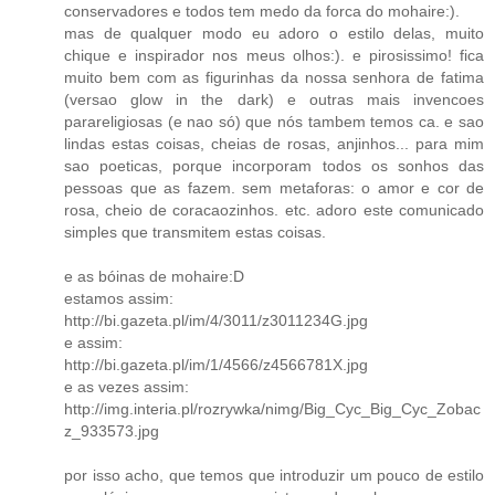
conservadores e todos tem medo da forca do mohaire:).
mas de qualquer modo eu adoro o estilo delas, muito
chique e inspirador nos meus olhos:). e pirosissimo! fica
muito bem com as figurinhas da nossa senhora de fatima
(versao glow in the dark) e outras mais invencoes
parareligiosas (e nao só) que nós tambem temos ca. e sao
lindas estas coisas, cheias de rosas, anjinhos... para mim
sao poeticas, porque incorporam todos os sonhos das
pessoas que as fazem. sem metaforas: o amor e cor de
rosa, cheio de coracaozinhos. etc. adoro este comunicado
simples que transmitem estas coisas.
e as bóinas de mohaire:D
estamos assim:
http://bi.gazeta.pl/im/4/3011/z3011234G.jpg
e assim:
http://bi.gazeta.pl/im/1/4566/z4566781X.jpg
e as vezes assim:
http://img.interia.pl/rozrywka/nimg/Big_Cyc_Big_Cyc_Zobac
z_933573.jpg
por isso acho, que temos que introduzir um pouco de estilo