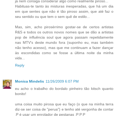
já nem consiga considerar algo como realmente piroso...
Habituas-te tanto às misturas inesperadas, que há um dia
em que sentes que não é tão piroso assim, que até faz o
seu sentido ou que tem o sem quê de estilo...
Mas, sim, acho pirosérrimo gostar-se de certos artistas
R&S e todos os outros novos nomes que se dão a artistas
pop de influência soul que agora passam repetidamente
nas MTV's deste mundo fora (suponho eu, mas também
não tenho acesso), mas que me continuam a fazer dançar
às escondidas como se fosse a última noite da minha
vida...
Reply
Monica Mindelis
11/26/2009 6:07 PM
eu acho o trabalho do bordalo pinheiro tão kitsch quanto
bonito!
uma coisa muito pirosa que eu faço (o que na minha terra
diz-se ser coisa de "perua") e tenho até vergonha de contar
:P é usar um enrolador de pestanas :P:P:P