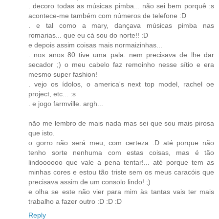
. decoro todas as músicas pimba... não sei bem porquê :s
acontece-me também com números de telefone :D
. e tal como a mary, dançava músicas pimba nas
romarias... que eu cá sou do norte!! :D
e depois assim coisas mais normaizinhas...
. nos anos 80 tive uma pala. nem precisava de lhe dar
secador ;) o meu cabelo faz remoinho nesse sítio e era
mesmo super fashion!
. vejo os ídolos, o america's next top model, rachel oe
project, etc... :s
. e jogo farmville. argh...
não me lembro de mais nada mas sei que sou mais pirosa
que isto.
o gorro não será meu, com certeza :D até porque não
tenho sorte nenhuma com estas coisas, mas é tão
lindoooooo que vale a pena tentar!... até porque tem as
minhas cores e estou tão triste sem os meus caracóis que
precisava assim de um consolo lindo! ;)
e olha se este não vier para mim às tantas vais ter mais
trabalho a fazer outro :D :D :D
Reply