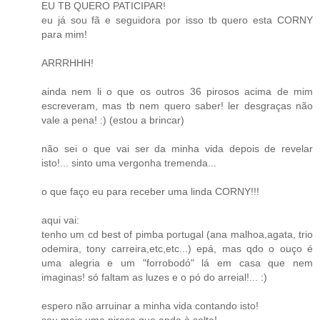
EU TB QUERO PATICIPAR!
eu já sou fã e seguidora por isso tb quero esta CORNY
para mim!
ARRRHHH!
ainda nem li o que os outros 36 pirosos acima de mim
escreveram, mas tb nem quero saber! ler desgraças não
vale a pena! :) (estou a brincar)
não sei o que vai ser da minha vida depois de revelar
isto!... sinto uma vergonha tremenda...
o que faço eu para receber uma linda CORNY!!!
aqui vai:
tenho um cd best of pimba portugal (ana malhoa,agata, trio
odemira, tony carreira,etc,etc...) epá, mas qdo o ouço é
uma alegria e um "forrobodó" lá em casa que nem
imaginas! só faltam as luzes e o pó do arreial!... :)
espero não arruinar a minha vida contando isto!
sou mais uma pirosa que anda à solta!