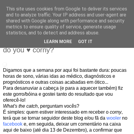
This site uses cookies from Google to deliver its services
IN MY POCKET
and to analyze traffic. Your IP address and user-agent are
shared with Google along with performance and security
metrics to ensure quality of service, generate usage
all the things and people that i bring along with me everyday
statistics, and to detect and address abuse.
LEARN MORE
GOT IT
20.11.09
do you ♥ corny?
Digamos que a semana por aqui foi bastante dura: poucas
horas de sono, várias idas ao médico, diagnósticos e
prognósticos e outras coisas acabadas em ótico...
Para desanuviar a cabeça (e para a aquecer também) fiz
este gorro/bóina e gostei tanto do resultado que vou
oferecê-lo!
What's the catch
, perguntam vocês?
É simples: quem estiver interessado em receber o
corny
,
terá que se tornar seguidor deste blog e/ou fã da
wooler
no
facebook
e, em seguida, deixar um comentário na caixa
aqui de baixo (até dia 13 de Dezembro), a confirmar que