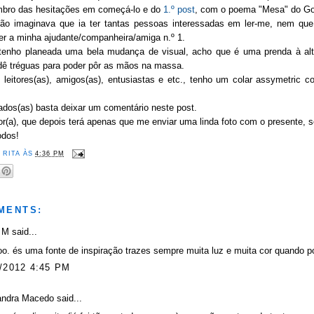
mbro das hesitações em começá-lo e do
1.º post
, com o poema "Mesa" do Go
ão imaginava que ia ter tantas pessoas interessadas em ler-me, nem qu
ser a minha ajudante/companheira/amiga n.º 1.
 tenho planeada uma bela mudança de visual, acho que é uma prenda à al
dê tréguas para poder pôr as mãos na massa.
s leitores(as), amigos(as), entusiastas e etc., tenho um colar assymetric 
ados(as) basta deixar um comentário neste post.
r(a), que depois terá apenas que me enviar uma linda foto com o presente, s
odos!
R
RITA
ÀS
4:36 PM
MENTS:
 M
said...
o. és uma fonte de inspiração trazes sempre muita luz e muita cor quando p
/2012 4:45 PM
andra Macedo
said...