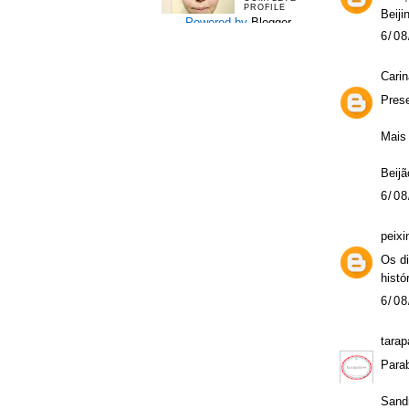
PROFILE
Beiji
Powered by
Blogger
.
6/08
Carin
Prese
Mais 
Beijã
6/08
peixi
Os di
histó
6/08
tarap
Parab
Sand