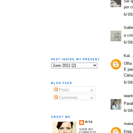
Sei q
por c
6/08
Isab
a coi
6/08
Kat..
PAST INSIDE MY PRESENT
Olha 
E par
Cátia
6/08
BLOG FEED
Posts
iwan
Comments
Parab
6/08
ABOUT ME
RITA
mari
VIEW MY
Ehlá
COMPLETE