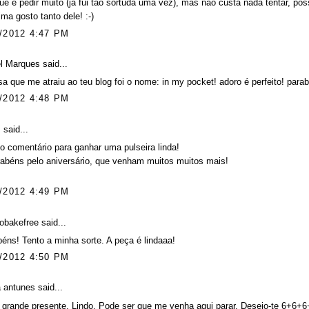
ue é pedir muito (já fui tão sortuda uma vez), mas não custa nada tentar, po
ima gosto tanto dele! :-)
/2012 4:47 PM
el Marques
said...
sa que me atraiu ao teu blog foi o nome: in my pocket! adoro é perfeito! para
/2012 4:48 PM
.
said...
o comentário para ganhar uma pulseira linda!
abéns pelo aniversário, que venham muitos muitos mais!
/2012 4:49 PM
tobakefree
said...
éns! Tento a minha sorte. A peça é lindaaa!
/2012 4:50 PM
a antunes
said...
, grande presente. Lindo. Pode ser que me venha aqui parar. Desejo-te 6+6