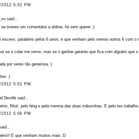
/2012 5:01 PM
_xo
said...
 se tiveres um comentário a dobrar, foi sem querer :)
escrevi, parabéns pelos 6 anos, e que venham pelo menos outros 6 com o m
ei se o colar me serve, mas se o ganhar garanto que fica com alguém que o 
ada por seres tão generosa :)
nhos :)
/2012 5:01 PM
l Devillé
said...
éns, Rita!, pelo blog e pela menina das duas mãozinhas. E pelo teu trabalho
/2012 5:06 PM
aid...
béns!! E que venham muitos mais :D