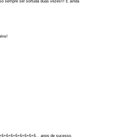
sso sempre ser sortuda duas vezes!!! E ainda
béns!
+6+6+6+6+6+6+6+6+6... anos de sucesso.