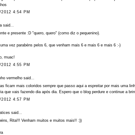
nhos
/2012 4:54 PM
a
said...
nte e presente :D "quero, quero" (como diz o pequenino).
uma vez parabéns pelos 6, que venham mais 6 e mais 6 e mais 6 :-)
o, muac!
/2012 4:55 PM
nho vermelho
said...
as ficam mais coloridos sempre que passo aqui a espreitar por mais uma li
ria que vais fazendo dia após dia. Espero que o blog perdure e continue a br
/2012 4:57 PM
atices
said...
éns, Rita!!! Venham muitos e muitos mais!! :))
ra