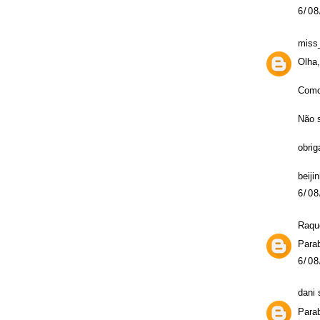
6/08
miss
Olha,
Como 
Não s
obrig
beiji
6/08
Raque
Parab
6/08
dani
s
Para