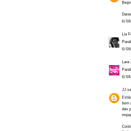
Beiji
Danie
6/08
Lia F
Para
6/08
Lara
s
Parab
6/08
JJ
sa
Estás
bom g
das p
impag
Conti