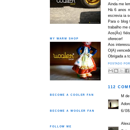
Ainda me le
Há 6 anos n
escrevia ia 
Para o blog
trabalho me 
Aos(Às) fiéi
oferecer!
MY WARM SHOP
Aos interess
O(A) vencedo
Obrigada a t
POSTADO PO
112 COM
BECOME A COOLER FAN
M de
Adoro
6/08
BECOME A WOOLER FAN
Alex
FOLLOW ME