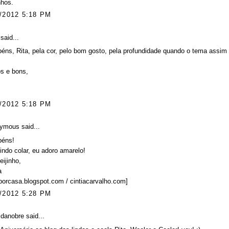
nhos.
/2012 5:18 PM
said...
éns, Rita, pela cor, pelo bom gosto, pela profundidade quando o tema assim o
s e bons,
/2012 5:18 PM
ymous said...
béns!
indo colar, eu adoro amarelo!
ijinho,
a
porcasa.blogspot.com / cintiacarvalho.com]
/2012 5:28 PM
ldanobre
said...