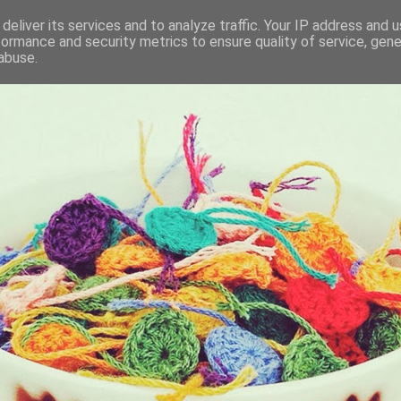
deliver its services and to analyze traffic. Your IP address and 
formance and security metrics to ensure quality of service, gen
KET
abuse.
I BRING ALONG WITH ME EVERYDAY