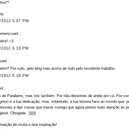
nhos**
la
/2012 5:07 PM
erreira
said...
béns! <3
/2012 5:13 PM
aid...
éns!! Por tudo, pelo blog mas acima de tudo pelo excelente trabalho.
/2012 5:18 PM
id...
 de Parabéns, mas nós também. Por não desistires de andar por cá. Por cont
osto e a tua dedicação, mas, sobretudo, a tua ternura face ao mundo que, po
essoas e das coisas que trazes contigo que agora presto mais atenção às p
ável. Obrigada. :))))))
nuação de muita e boa inspiração!