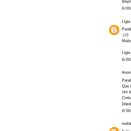
Beiji
6/08
Lígia
Parab
:):O
Muito
Lígia
6/08
Anon
Para
Que l
Um be
Cínti
[aqui
6/08
mafa