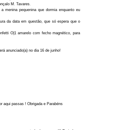
nçalo M. Tavares.
e a menina pequenina que dormia enquanto eu
tura da data em questão, que só espera que o
confetti O|1 amarelo com fecho magnético, para
erá anunciado(a) no dia 16 de junho!
or aqui passas ! Obrigada e Parabéns