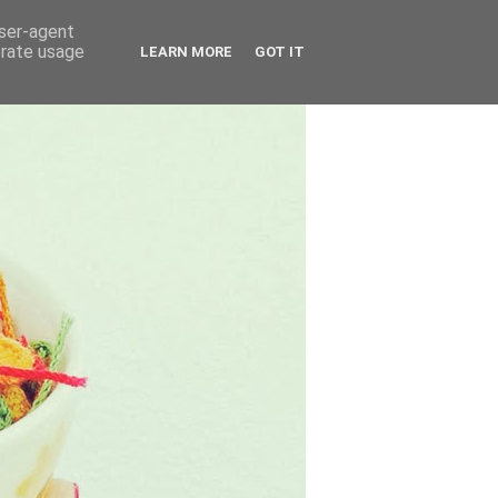
user-agent
erate usage
LEARN MORE
GOT IT