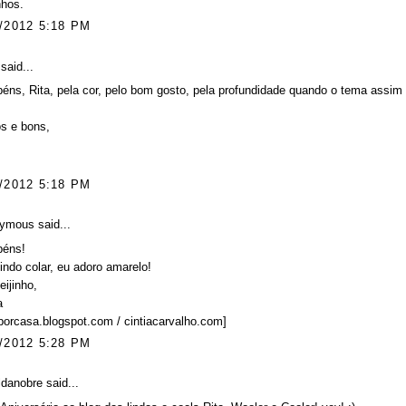
nhos.
/2012 5:18 PM
said...
éns, Rita, pela cor, pelo bom gosto, pela profundidade quando o tema assim o
s e bons,
/2012 5:18 PM
ymous said...
béns!
indo colar, eu adoro amarelo!
ijinho,
a
porcasa.blogspot.com / cintiacarvalho.com]
/2012 5:28 PM
ldanobre
said...