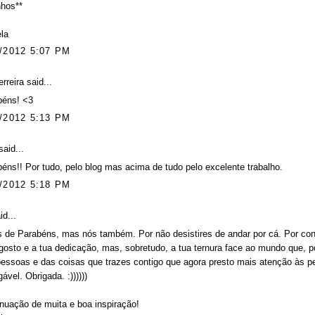
nhos**
la
/2012 5:07 PM
erreira
said...
béns! <3
/2012 5:13 PM
aid...
éns!! Por tudo, pelo blog mas acima de tudo pelo excelente trabalho.
/2012 5:18 PM
id...
 de Parabéns, mas nós também. Por não desistires de andar por cá. Por cont
osto e a tua dedicação, mas, sobretudo, a tua ternura face ao mundo que, po
essoas e das coisas que trazes contigo que agora presto mais atenção às p
ável. Obrigada. :))))))
nuação de muita e boa inspiração!