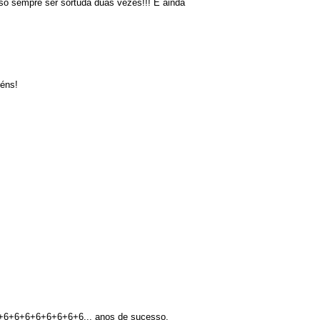
sso sempre ser sortuda duas vezes!!! E ainda
béns!
+6+6+6+6+6+6+6+6+6... anos de sucesso.