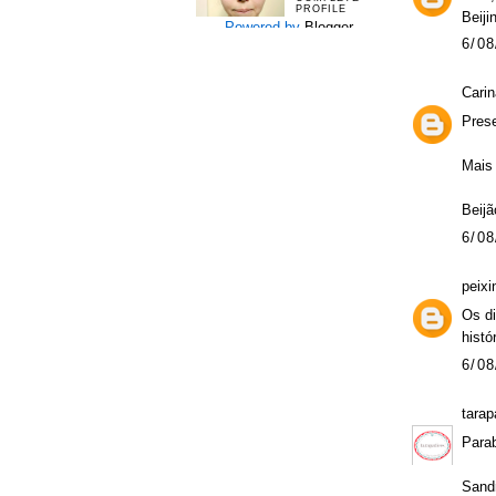
PROFILE
Beiji
Powered by
Blogger
.
6/08
Carin
Prese
Mais 
Beijã
6/08
peixi
Os di
histó
6/08
tarap
Parab
Sand