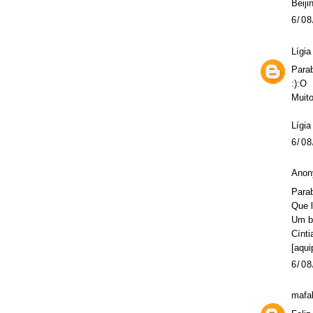
Beiji
6/08
Lígia
Parab
:):O
Muito
Lígia
6/08
Anon
Para
Que l
Um be
Cínti
[aqui
6/08
mafa