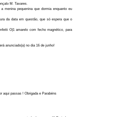
nçalo M. Tavares.
e a menina pequenina que dormia enquanto eu
tura da data em questão, que só espera que o
confetti O|1 amarelo com fecho magnético, para
erá anunciado(a) no dia 16 de junho!
or aqui passas ! Obrigada e Parabéns