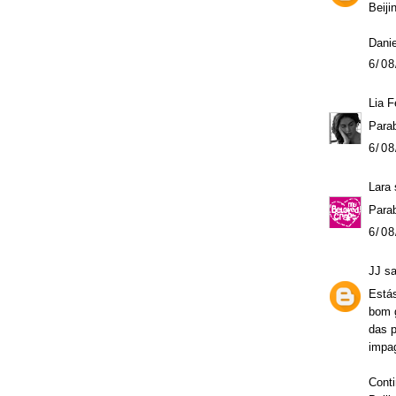
Beiji
Danie
6/08
Lia F
Para
6/08
Lara
s
Parab
6/08
JJ
sa
Estás
bom g
das p
impag
Conti