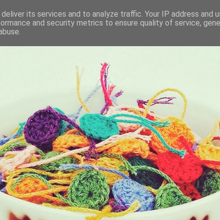
deliver its services and to analyze traffic. Your IP address and 
formance and security metrics to ensure quality of service, gen
KET
abuse.
I BRING ALONG WITH ME EVERYDAY