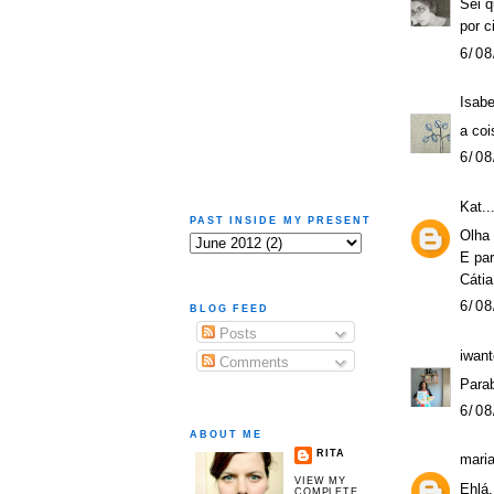
Sei q
por c
6/08
Isab
a coi
6/08
Kat..
PAST INSIDE MY PRESENT
Olha 
E par
Cátia
6/08
BLOG FEED
Posts
iwan
Comments
Parab
6/08
ABOUT ME
RITA
mari
VIEW MY
Ehlá
COMPLETE