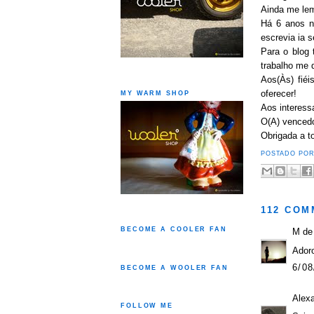
Ainda me le
Há 6 anos n
escrevia ia 
Para o blog
trabalho me 
Aos(Às) fiéi
oferecer!
MY WARM SHOP
Aos interess
O(A) vencedo
Obrigada a t
POSTADO PO
112 COM
BECOME A COOLER FAN
M de
Adoro
6/08
BECOME A WOOLER FAN
Alex
FOLLOW ME