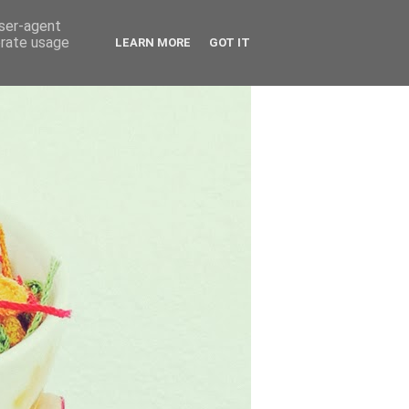
user-agent
erate usage
LEARN MORE
GOT IT