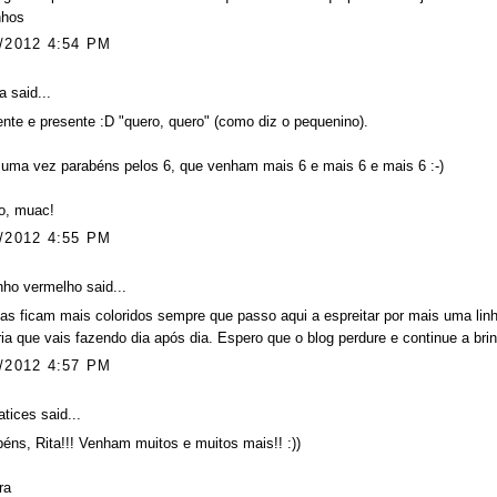
nhos
/2012 4:54 PM
a
said...
nte e presente :D "quero, quero" (como diz o pequenino).
uma vez parabéns pelos 6, que venham mais 6 e mais 6 e mais 6 :-)
o, muac!
/2012 4:55 PM
nho vermelho
said...
as ficam mais coloridos sempre que passo aqui a espreitar por mais uma li
ria que vais fazendo dia após dia. Espero que o blog perdure e continue a br
/2012 4:57 PM
atices
said...
éns, Rita!!! Venham muitos e muitos mais!! :))
ra