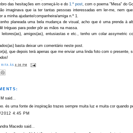
mbro das hesitações em começá-lo e do
1.º post
, com o poema "Mesa" do Go
ão imaginava que ia ter tantas pessoas interessadas em ler-me, nem qu
ser a minha ajudante/companheira/amiga n.º 1.
 tenho planeada uma bela mudança de visual, acho que é uma prenda à al
dê tréguas para poder pôr as mãos na massa.
s leitores(as), amigos(as), entusiastas e etc., tenho um colar assymetric 
ados(as) basta deixar um comentário neste post.
r(a), que depois terá apenas que me enviar uma linda foto com o presente, s
odos!
R
RITA
ÀS
4:36 PM
MENTS:
 M
said...
o. és uma fonte de inspiração trazes sempre muita luz e muita cor quando p
/2012 4:45 PM
andra Macedo
said...