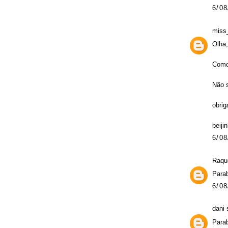
6/08
miss
Olha,
Como 
Não s
obrig
beiji
6/08
Raque
Parab
6/08
dani
s
Para