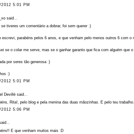
/2012 5:01 PM
_xo
said...
 se tiveres um comentário a dobrar, foi sem querer :)
escrevi, parabéns pelos 6 anos, e que venham pelo menos outros 6 com o m
ei se o colar me serve, mas se o ganhar garanto que fica com alguém que o 
ada por seres tão generosa :)
nhos :)
/2012 5:01 PM
l Devillé
said...
éns, Rita!, pelo blog e pela menina das duas mãozinhas. E pelo teu trabalho
/2012 5:06 PM
aid...
béns!! E que venham muitos mais :D