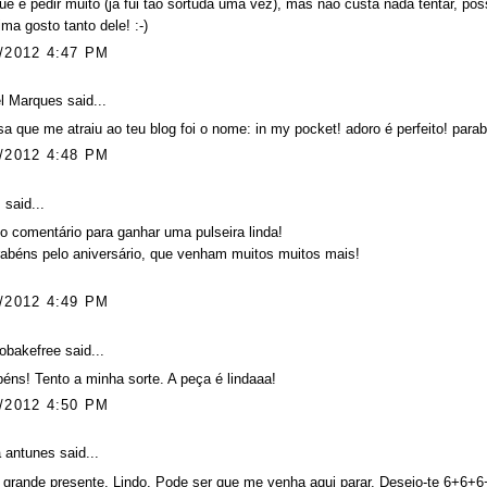
ue é pedir muito (já fui tão sortuda uma vez), mas não custa nada tentar, po
ima gosto tanto dele! :-)
/2012 4:47 PM
el Marques
said...
sa que me atraiu ao teu blog foi o nome: in my pocket! adoro é perfeito! para
/2012 4:48 PM
.
said...
o comentário para ganhar uma pulseira linda!
abéns pelo aniversário, que venham muitos muitos mais!
/2012 4:49 PM
tobakefree
said...
éns! Tento a minha sorte. A peça é lindaaa!
/2012 4:50 PM
a antunes
said...
, grande presente. Lindo. Pode ser que me venha aqui parar. Desejo-te 6+6