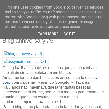
This site uses cookies from Google to deliver its services
IN MY POCKET
and to analyze traffic. Your IP address and user-agent are
shared with Google along with performance and security
metrics to ensure quality of service, generate usage
all the things and people that i bring along with me everyday
statistics, and to detect and address abuse.
LEARN MORE
GOT IT
8.6.12
Blog anniversary #6
O blog faz 6 anos hoje, os mesmos que as mãozinhas da
foto ali de cima completaram em Março.
Ainda me lembro das hesitações em começá-lo e do
1.º
post
, com o poema "Mesa" do Gonçalo M. Tavares.
Há 6 anos não imaginava que ia ter tantas pessoas
interessadas em ler-me, nem que a menina pequenina que
dormia enquanto eu escrevia ia ser a minha
ajudante/companheira/amiga n.º 1.
Para o blog tenho planeada uma bela mudança de visual,