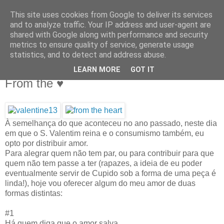
This site uses cookies from Google to deliver its services
IN MY POCKET
and to analyze traffic. Your IP address and user-agent are
shared with Google along with performance and security
metrics to ensure quality of service, generate usage
all the things and people that i bring along with me everyday
statistics, and to detect and address abuse.
LEARN MORE
GOT IT
14.2.13
From the ♥
À semelhança do que aconteceu no ano passado, neste dia
em que o S. Valentim reina e o consumismo também, eu
opto por distribuir amor.
Para alegrar quem não tem par, ou para contribuir para que
quem não tem passe a ter (rapazes, a ideia de eu poder
eventualmente servir de Cupido sob a forma de uma peça é
linda!), h
oje vou oferecer algum do meu amor de duas
formas distintas:
#1
Há quem diga que o amor salva.