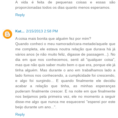
A vida é feita de pequenas coisas e essas são
proporcionadas todos os dias quanto menos esperamos.
Reply
Kat...
2/15/2013 2:58 PM
A coisa mais bonita que alguém fez por mim?
Quando conheci o meu namorado/cara-metade/aquele que
me completa, ele estava noutra relação que durava há já
vários anos (e não muito feliz, digasse de passagem...). No
dia em que nos conhecemos, senti ali "qualquer coisa",
mas que não quis saber muito bem o que era, porque ele já
tinha alguém. Mas durante o ano em trabalhamos lado a
lado fomos nos conhecendo, a cumplicidade foi crescendo,
e algo foi surgindo... E quando finalmente ele decidiu
acabar a relação que tinha, as minhas esperanças
puderam finalmente crescer. E na noite em que finalmente
nos beijamos pela primeira vez, ele no momento a seguir
disse-me algo que nunca me esquecerei "esperei por este
beijo durante um ano...".
Reply