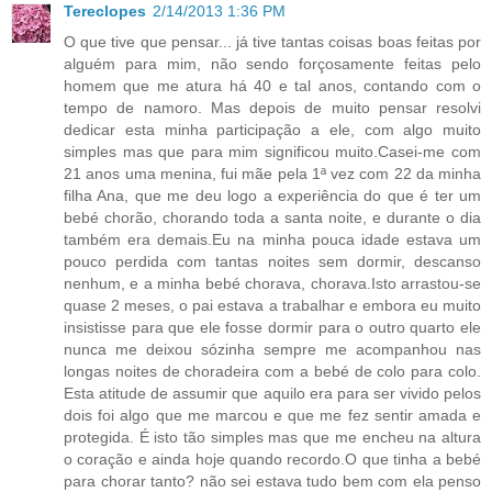
Tereclopes
2/14/2013 1:36 PM
O que tive que pensar... já tive tantas coisas boas feitas por
alguém para mim, não sendo forçosamente feitas pelo
homem que me atura há 40 e tal anos, contando com o
tempo de namoro. Mas depois de muito pensar resolvi
dedicar esta minha participação a ele, com algo muito
simples mas que para mim significou muito.Casei-me com
21 anos uma menina, fui mãe pela 1ª vez com 22 da minha
filha Ana, que me deu logo a experiência do que é ter um
bebé chorão, chorando toda a santa noite, e durante o dia
também era demais.Eu na minha pouca idade estava um
pouco perdida com tantas noites sem dormir, descanso
nenhum, e a minha bebé chorava, chorava.Isto arrastou-se
quase 2 meses, o pai estava a trabalhar e embora eu muito
insistisse para que ele fosse dormir para o outro quarto ele
nunca me deixou sózinha sempre me acompanhou nas
longas noites de choradeira com a bebé de colo para colo.
Esta atitude de assumir que aquilo era para ser vivido pelos
dois foi algo que me marcou e que me fez sentir amada e
protegida. É isto tão simples mas que me encheu na altura
o coração e ainda hoje quando recordo.O que tinha a bebé
para chorar tanto? não sei estava tudo bem com ela penso