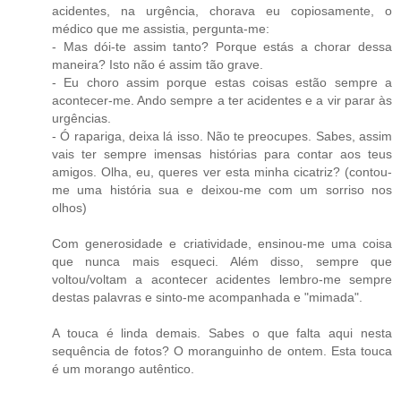
acidentes, na urgência, chorava eu copiosamente, o
médico que me assistia, pergunta-me:
- Mas dói-te assim tanto? Porque estás a chorar dessa
maneira? Isto não é assim tão grave.
- Eu choro assim porque estas coisas estão sempre a
acontecer-me. Ando sempre a ter acidentes e a vir parar às
urgências.
- Ó rapariga, deixa lá isso. Não te preocupes. Sabes, assim
vais ter sempre imensas histórias para contar aos teus
amigos. Olha, eu, queres ver esta minha cicatriz? (contou-
me uma história sua e deixou-me com um sorriso nos
olhos)
Com generosidade e criatividade, ensinou-me uma coisa
que nunca mais esqueci. Além disso, sempre que
voltou/voltam a acontecer acidentes lembro-me sempre
destas palavras e sinto-me acompanhada e "mimada".
A touca é linda demais. Sabes o que falta aqui nesta
sequência de fotos? O moranguinho de ontem. Esta touca
é um morango autêntico.