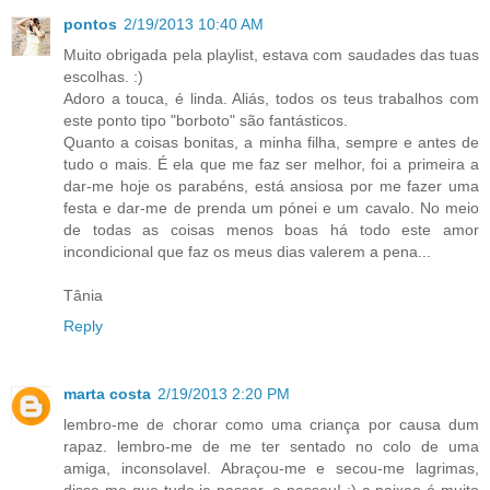
pontos
2/19/2013 10:40 AM
Muito obrigada pela playlist, estava com saudades das tuas
escolhas. :)
Adoro a touca, é linda. Aliás, todos os teus trabalhos com
este ponto tipo "borboto" são fantásticos.
Quanto a coisas bonitas, a minha filha, sempre e antes de
tudo o mais. É ela que me faz ser melhor, foi a primeira a
dar-me hoje os parabéns, está ansiosa por me fazer uma
festa e dar-me de prenda um pónei e um cavalo. No meio
de todas as coisas menos boas há todo este amor
incondicional que faz os meus dias valerem a pena...
Tânia
Reply
marta costa
2/19/2013 2:20 PM
lembro-me de chorar como uma criança por causa dum
rapaz. lembro-me de me ter sentado no colo de uma
amiga, inconsolavel. Abraçou-me e secou-me lagrimas,
disse-me que tudo ia passar. e passou! :) a paixao é muito