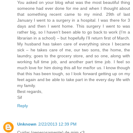
You asked on your blog what was the most beautiful thing
someone had ever done for me and when I thought about
that something recent came to my mind. 29th of last
January I went to a surgery in a hospital. I was there for 3
days and then I went home. This surgery I went to was
rather big, so I haven’t been able to go back to work (I’m a
librarian in a school) – but hopefully I’ll return first of March.
My husband has taken care of everything since I became
sick – he takes care of me, our two sons, the home, the
laundry, goes to the grocery store, and so one, along with
working full time job, and another part time job. I feel so
much love for him doing this all for me/for us. I know though
that this has been tough, so I look forward getting up on my
feet again and be able to take part in the every day life with
my family.
Best regards,
Sif
Reply
Unknown
2/22/2013 12:39 PM
Cuidar (generosamente) de mim <3