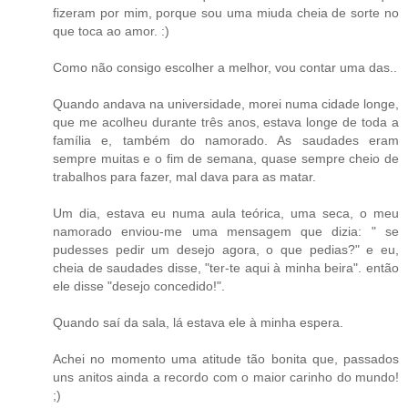
fizeram por mim, porque sou uma miuda cheia de sorte no
que toca ao amor. :)
Como não consigo escolher a melhor, vou contar uma das..
Quando andava na universidade, morei numa cidade longe,
que me acolheu durante três anos, estava longe de toda a
família e, também do namorado. As saudades eram
sempre muitas e o fim de semana, quase sempre cheio de
trabalhos para fazer, mal dava para as matar.
Um dia, estava eu numa aula teórica, uma seca, o meu
namorado enviou-me uma mensagem que dizia: " se
pudesses pedir um desejo agora, o que pedias?" e eu,
cheia de saudades disse, "ter-te aqui à minha beira". então
ele disse "desejo concedido!".
Quando saí da sala, lá estava ele à minha espera.
Achei no momento uma atitude tão bonita que, passados
uns anitos ainda a recordo com o maior carinho do mundo!
;)