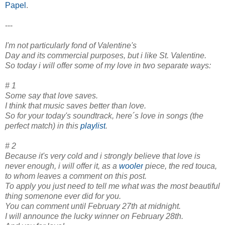
Papel
.
---
I'm not particularly fond of Valentine's
Day and its commercial purposes, but i like St. Valentine.
So today
i will
offer some
of my love in
two
separate ways:
# 1
Some say
that love
saves.
I think
that music
saves better
than love
.
So for your
today's soundtrack
, here´s
love in songs
(
the
perfect match
)
in this
playlist
.
# 2
Because
it's very cold
and i strongly believe
that love
is
never enough
, i will offer it, as a
wooler
piece
, the red touca,
to whom
leaves a
comment on this post
.
To apply you just need to tell me what was the most beautiful
thing somenone ever did for you.
You can
comment until
February 27th
at midnight
.
I will announce
the lucky winner
on
February 28th
.