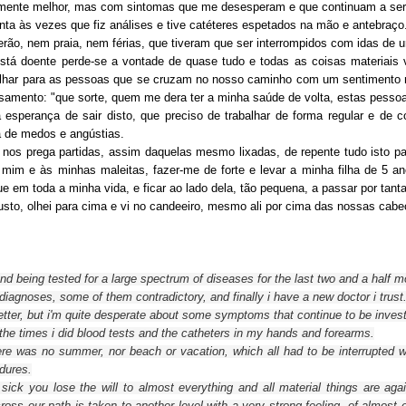
amente melhor, mas com sintomas que me desesperam e que continuam a ser
onta às vezes que fiz análises e tive catéteres espetados na mão e antebraço
rão, nem praia, nem férias, que tiveram que ser interrompidos com idas de ur
tá doente perde-se a vontade de quase tudo e todas as coisas materiais vo
lhar para as pessoas que se cruzam no nosso caminho com um sentimento mui
samento: "que sorte, quem me dera ter a minha saúde de volta, estas pess
esperança de sair disto, que preciso de trabalhar de forma regular e de c
 de medos e angústias.
nos prega partidas, assim daquelas mesmo lixadas, de repente tudo isto pas
 mim e às minhas maleitas, fazer-me de forte e levar a minha filha de 5 an
e em toda a minha vida, e ficar ao lado dela, tão pequena, a passar por tan
sto, olhei para cima e vi no candeeiro, mesmo ali por cima das nossas cab
nd being tested for a large spectrum of diseases for the last two
and a half m
 diagnoses
, some of them
contradictory
, and finally i have a new doctor i trust
etter, but
i'm
quite
desperate about some
symptoms
that continue to be
inves
the
times
i did
blood tests and
the
catheters
in my hands and forearms.
ere was no
summer,
nor
beach
or
vacation,
which all had to be
interrupted
w
dures.
sick
you lose the
will to
almost everything and
all material
things
are aga
ross
our path is taken to another level
with
a
very strong feeling
, of
almost