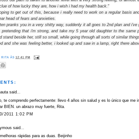
clue of
how
lucky they are, how
i wish i
had my health
back
."
oping to
get out of this
, because i really
need
to work
on a regular basis
an
lear head
of fears
and anxieties
.
ften
pranks you in a very shitty way
, suddenly
it all
goes
to 2nd plan
and i've
, pretending that i'm
strong, and
take my
5 year old
daughter
to the same 
nd
stand beside her
, still so small,
while going
through
all sorts of
similar thing
ed and she was feeling better
,
i looked up
and saw
in
a
lamp,
right there
abov
R
RITA
ÀS
12:41 PM
ENTS:
nauta
said...
, te comprendo perfectamente: llevo 4 años sin salud y es lo único que me i
ar BIEN. un abrazo muy fuerte, Rita.
0/2011 1:02 PM
ymous said...
 melhoras rápidas para as duas. Beijinho