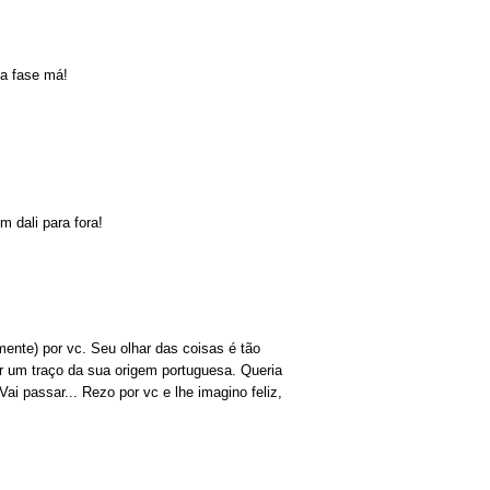
a fase má!
m dali para fora!
amente) por vc. Seu olhar das coisas é tão
r um traço da sua origem portuguesa. Queria
i passar... Rezo por vc e lhe imagino feliz,