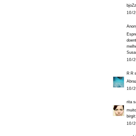
bjoZ
10/2
Anon
Espre
doent
melh
Susa
10/2
R R
s
Abraz
10/2
rita
sa
muito
birgi
10/2