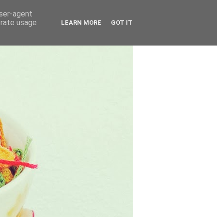
user-agent
erate usage
LEARN MORE
GOT IT