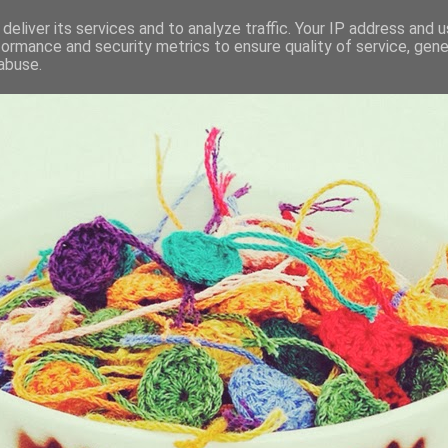
deliver its services and to analyze traffic. Your IP address and 
formance and security metrics to ensure quality of service, gen
KET
abuse.
I BRING ALONG WITH ME EVERYDAY