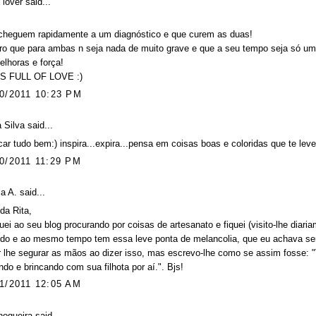
 lover
said...
cheguem rapidamente a um diagnóstico e que curem as duas!
ro que para ambas n seja nada de muito grave e que a seu tempo seja só um
lhoras e força!
IS FULL OF LOVE :)
0/2011 10:23 PM
a Silva
said...
icar tudo bem:) inspira...expira...pensa em coisas boas e coloridas que te leve
0/2011 11:29 PM
a A. said...
da Rita,
ei ao seu blog procurando por coisas de artesanato e fiquei (visito-lhe diari
ido e ao mesmo tempo tem essa leve ponta de melancolia, que eu achava se
 lhe segurar as mãos ao dizer isso, mas escrevo-lhe como se assim fosse: "Va
ndo e brincando com sua filhota por aí.". Bjs!
1/2011 12:05 AM
nogueira
said...