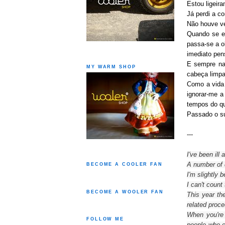
Estou ligeir
Já perdi a c
Não houve ve
Quando se es
passa-se a o
imediato pen
E sempre na 
MY WARM SHOP
cabeça limpa
Como a vida 
ignorar-me a
tempos do qu
Passado o su
---
I've been ill
a
A number of
BECOME A COOLER FAN
I'm slightly
b
I can't count
BECOME A WOOLER FAN
This year th
related proce
When you're
FOLLOW ME
people
who c