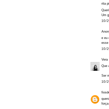
rita p
Queri
Um gr
10/2
Anon
e eu 
esse 
10/2
Vera
Que 
Ser m
10/2
fiosd
quero
força 