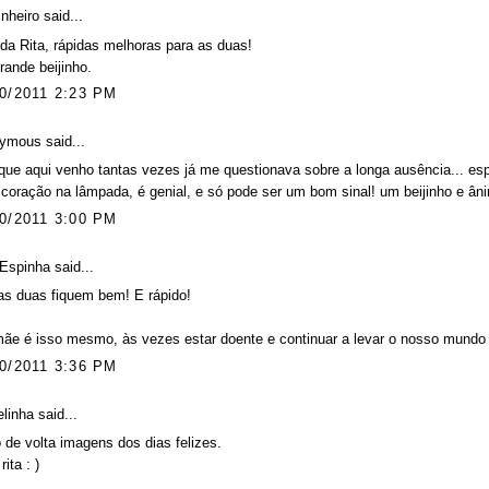
inheiro
said...
da Rita, rápidas melhoras para as duas!
ande beijinho.
0/2011 2:23 PM
ymous said...
que aqui venho tantas vezes já me questionava sobre a longa ausência... es
coração na lâmpada, é genial, e só pode ser um bom sinal! um beijinho e ân
0/2011 3:00 PM
 Espinha
said...
as duas fiquem bem! E rápido!
ãe é isso mesmo, às vezes estar doente e continuar a levar o nosso mundo a
0/2011 3:36 PM
elinha
said...
 de volta imagens dos dias felizes.
rita : )