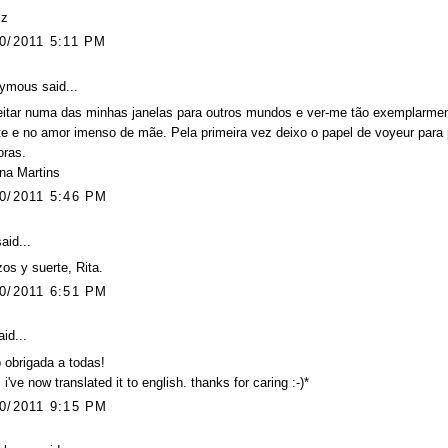
zz
0/2011 5:11 PM
ymous said...
itar numa das minhas janelas para outros mundos e ver-me tão exemplarment
e e no amor imenso de mãe. Pela primeira vez deixo o papel de voyeur para
oras.
na Martins
0/2011 5:46 PM
aid...
os y suerte, Rita.
0/2011 6:51 PM
id...
 obrigada a todas!
t: i've now translated it to english. thanks for caring :-)*
0/2011 9:15 PM