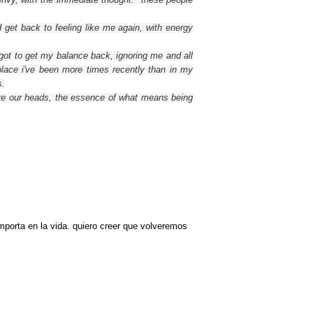
d
get back
to
feeling like
me again,
with energy
 got to get my
balance back,
ignoring
me and
all
place
i've been
more
times recently
than in
my
s
.
e our
heads,
the essence
of what means being
mporta en la vida. quiero creer que volveremos