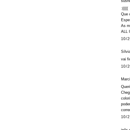
sushi
:(((((
Que 
Espe
As me
ALL 
10/2
Sílvi
vai f
10/2
Marci
Queri
Chegu
color
poder
corre
10/2
inês 