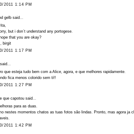
0/2011 1:14 PM
und gelb
said...
ita,
orry, but i don´t understand any portogese.
 hope that you are okay?
, birgit
0/2011 1:17 PM
said...
o que esteja tudo bem com a Alice, agora, e que melhores rapidamente.
do fica menos colorido sem ti!!
0/2011 1:27 PM
 que capotou said...
elhoras para as duas.
 nestes momentos chatos as tuas fotos são lindas. Pronto, mas agora ja ch
aveis.
0/2011 1:42 PM