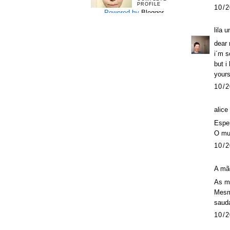
PROFILE
10/2
Powered by
Blogger
.
lila 
dear r
i´m s
but i
yours
10/2
alice
Esper
O mun
10/2
A mãe
As m
Mesmo
saud
10/2