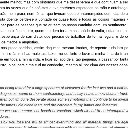
amente melhor, mas com sintomas que me desesperam e que continuam a ser
onta às vezes que fiz análises e tive catéteres espetados na mão e antebraço
rão, nem praia, nem férias, que tiveram que ser interrompidos com idas de ur
tá doente perde-se a vontade de quase tudo e todas as coisas materiais vo
lhar para as pessoas que se cruzam no nosso caminho com um sentimento mui
samento: "que sorte, quem me dera ter a minha saúde de volta, estas pess
esperança de sair disto, que preciso de trabalhar de forma regular e de c
 de medos e angústias.
nos prega partidas, assim daquelas mesmo lixadas, de repente tudo isto pas
 mim e às minhas maleitas, fazer-me de forte e levar a minha filha de 5 an
e em toda a minha vida, e ficar ao lado dela, tão pequena, a passar por tan
sto, olhei para cima e vi no candeeiro, mesmo ali por cima das nossas cab
nd being tested for a large spectrum of diseases for the last two
and a half m
 diagnoses
, some of them
contradictory
, and finally i have a new doctor i trust
etter, but
i'm
quite
desperate about some
symptoms
that continue to be
inves
the
times
i did
blood tests and
the
catheters
in my hands and forearms.
ere was no
summer,
nor
beach
or
vacation,
which all had to be
interrupted
w
dures.
sick
you lose the
will to
almost everything and
all material
things
are aga
ross
our path is taken to another level
with
a
very strong feeling
, of
almost