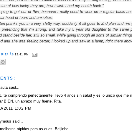
clue of
how
lucky they are, how
i wish i
had my health
back
."
oping to
get out of this
, because i really
need
to work
on a regular basis
an
lear head
of fears
and anxieties
.
ften
pranks you in a very shitty way
, suddenly
it all
goes
to 2nd plan
and i've
, pretending that i'm
strong, and
take my
5 year old
daughter
to the same 
nd
stand beside her
, still so small,
while going
through
all sorts of
similar thing
ed and she was feeling better
,
i looked up
and saw
in
a
lamp,
right there
abov
R
RITA
ÀS
12:41 PM
ENTS:
nauta
said...
, te comprendo perfectamente: llevo 4 años sin salud y es lo único que me i
ar BIEN. un abrazo muy fuerte, Rita.
0/2011 1:02 PM
ymous said...
 melhoras rápidas para as duas. Beijinho