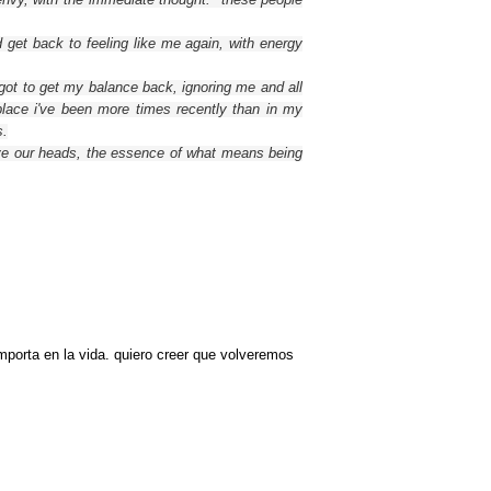
d
get back
to
feeling like
me again,
with energy
 got to get my
balance back,
ignoring
me and
all
place
i've been
more
times recently
than in
my
s
.
e our
heads,
the essence
of what means being
mporta en la vida. quiero creer que volveremos