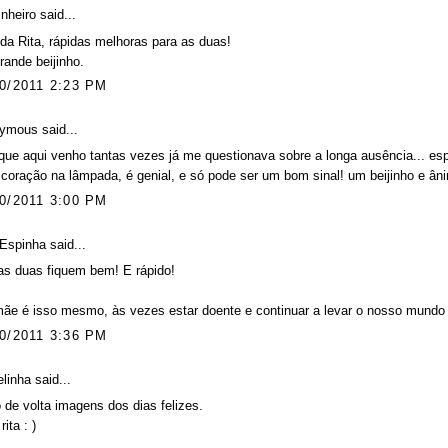
inheiro
said...
da Rita, rápidas melhoras para as duas!
ande beijinho.
0/2011 2:23 PM
ymous said...
que aqui venho tantas vezes já me questionava sobre a longa ausência... es
coração na lâmpada, é genial, e só pode ser um bom sinal! um beijinho e ân
0/2011 3:00 PM
 Espinha
said...
as duas fiquem bem! E rápido!
ãe é isso mesmo, às vezes estar doente e continuar a levar o nosso mundo a
0/2011 3:36 PM
elinha
said...
 de volta imagens dos dias felizes.
rita : )