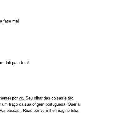
a fase má!
m dali para fora!
amente) por vc. Seu olhar das coisas é tão
r um traço da sua origem portuguesa. Queria
i passar... Rezo por vc e lhe imagino feliz,