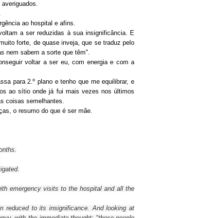
 averiguados.
.
gência ao hospital e afins.
ltam a ser reduzidas à sua insignificância. E
to forte, de quase inveja, que se traduz pelo
oas nem sabem a sorte que têm".
onseguir voltar a ser eu, com energia e com a
sa para 2.º plano e tenho que me equilibrar, e
os ao sítio onde já fui mais vezes nos últimos
tas coisas semelhantes.
eças, o resumo do que é ser mãe.
onths
.
.
tigated
.
ith
emergency
visits to the
hospital and all the
in
reduced to its
insignificance
.
And
looking at
envy,
with
the immediate
thought
: "
these
people