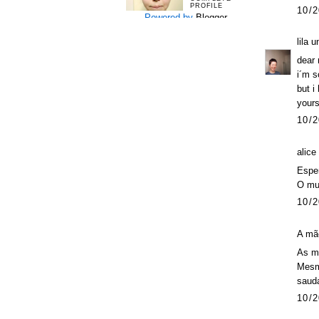
PROFILE
10/2
Powered by
Blogger
.
lila 
dear r
i´m s
but i
yours
10/2
alice
Esper
O mun
10/2
A mãe
As m
Mesmo
saud
10/2