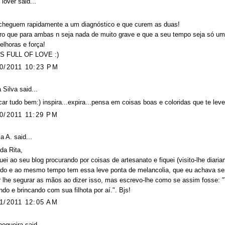
 lover
said...
cheguem rapidamente a um diagnóstico e que curem as duas!
ro que para ambas n seja nada de muito grave e que a seu tempo seja só um
lhoras e força!
IS FULL OF LOVE :)
0/2011 10:23 PM
a Silva
said...
icar tudo bem:) inspira...expira...pensa em coisas boas e coloridas que te leve
0/2011 11:29 PM
a A. said...
da Rita,
ei ao seu blog procurando por coisas de artesanato e fiquei (visito-lhe diari
ido e ao mesmo tempo tem essa leve ponta de melancolia, que eu achava se
 lhe segurar as mãos ao dizer isso, mas escrevo-lhe como se assim fosse: "Va
ndo e brincando com sua filhota por aí.". Bjs!
1/2011 12:05 AM
nogueira
said...