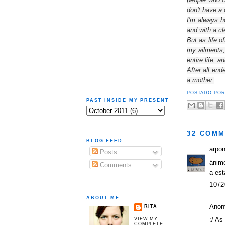
don't
have a 
I'm
always h
and
with a c
But as
life o
my
ailments
entire
life, a
After all end
a
mother.
POSTADO PO
PAST INSIDE MY PRESENT
32 COMM
BLOG FEED
arpo
Posts
ánimo
Comments
a est
10/2
ABOUT ME
Anon
RITA
:/ As
VIEW MY
COMPLETE