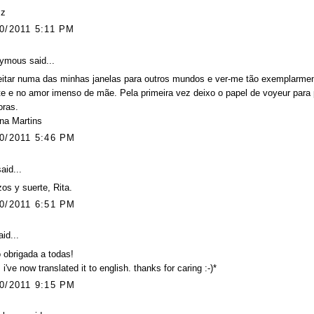
zz
0/2011 5:11 PM
ymous said...
itar numa das minhas janelas para outros mundos e ver-me tão exemplarment
e e no amor imenso de mãe. Pela primeira vez deixo o papel de voyeur para
oras.
na Martins
0/2011 5:46 PM
aid...
os y suerte, Rita.
0/2011 6:51 PM
id...
 obrigada a todas!
t: i've now translated it to english. thanks for caring :-)*
0/2011 9:15 PM