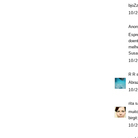
bjoZ
10/2
Anon
Espre
doent
melh
Susa
10/2
R R
s
Abraz
10/2
rita
sa
muito
birgi
10/2