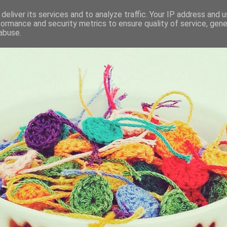
deliver its services and to analyze traffic. Your IP address and 
formance and security metrics to ensure quality of service, gen
KET
abuse.
I BRING ALONG WITH ME EVERYDAY