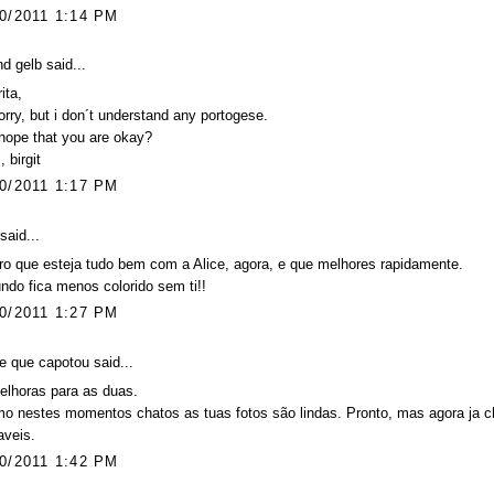
0/2011 1:14 PM
und gelb
said...
ita,
orry, but i don´t understand any portogese.
 hope that you are okay?
, birgit
0/2011 1:17 PM
said...
o que esteja tudo bem com a Alice, agora, e que melhores rapidamente.
do fica menos colorido sem ti!!
0/2011 1:27 PM
 que capotou said...
elhoras para as duas.
 nestes momentos chatos as tuas fotos são lindas. Pronto, mas agora ja ch
aveis.
0/2011 1:42 PM