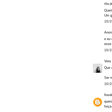
rita p
Queri
Um gr
10/2
Anon
e eu 
esse 
10/2
Vera
Que 
Ser m
10/2
fiosd
quero
força 