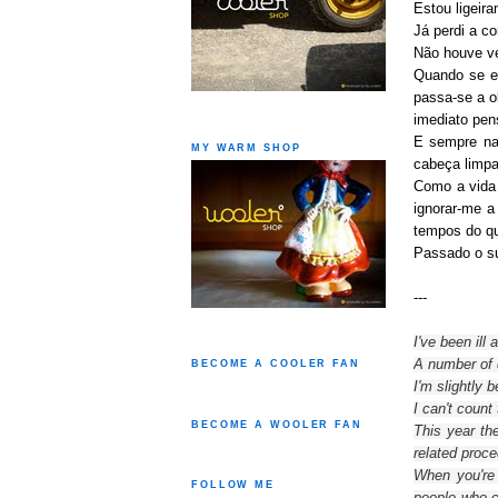
Estou ligeir
Já perdi a c
Não houve ve
Quando se es
passa-se a o
imediato pen
E sempre na 
MY WARM SHOP
cabeça limpa
Como a vida 
ignorar-me a
tempos do qu
Passado o su
---
I've been ill
a
A number of
BECOME A COOLER FAN
I'm slightly
b
I can't count
BECOME A WOOLER FAN
This year th
related proce
When you're
FOLLOW ME
people
who c