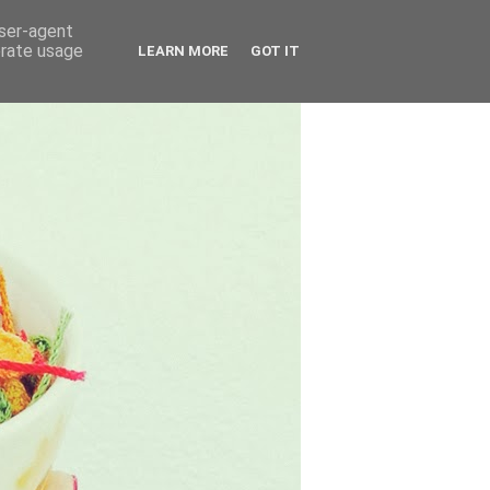
user-agent
erate usage
LEARN MORE
GOT IT