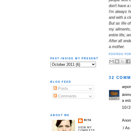
don't
have a 
I'm
always h
and
with a c
But as
life o
my
ailments
entire
life, a
After all end
a
mother.
POSTADO PO
PAST INSIDE MY PRESENT
32 COMM
BLOG FEED
arpo
Posts
ánimo
Comments
a est
10/2
ABOUT ME
Anon
RITA
:/ As
VIEW MY
COMPLETE