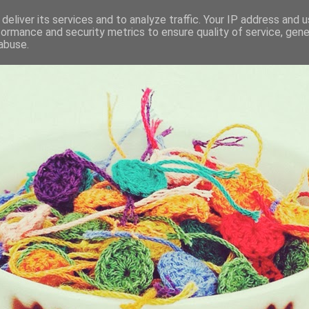
deliver its services and to analyze traffic. Your IP address and 
formance and security metrics to ensure quality of service, gen
KET
abuse.
I BRING ALONG WITH ME EVERYDAY