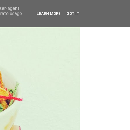
user-agent
erate usage
LEARN MORE
GOT IT