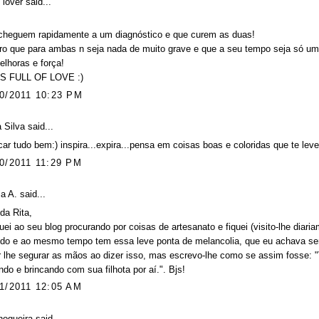
 lover
said...
cheguem rapidamente a um diagnóstico e que curem as duas!
ro que para ambas n seja nada de muito grave e que a seu tempo seja só um
lhoras e força!
IS FULL OF LOVE :)
0/2011 10:23 PM
a Silva
said...
icar tudo bem:) inspira...expira...pensa em coisas boas e coloridas que te leve
0/2011 11:29 PM
a A. said...
da Rita,
ei ao seu blog procurando por coisas de artesanato e fiquei (visito-lhe diari
ido e ao mesmo tempo tem essa leve ponta de melancolia, que eu achava se
 lhe segurar as mãos ao dizer isso, mas escrevo-lhe como se assim fosse: "Va
ndo e brincando com sua filhota por aí.". Bjs!
1/2011 12:05 AM
nogueira
said...