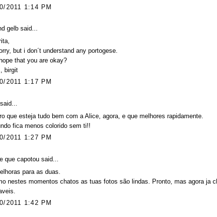
0/2011 1:14 PM
und gelb
said...
ita,
orry, but i don´t understand any portogese.
 hope that you are okay?
, birgit
0/2011 1:17 PM
said...
o que esteja tudo bem com a Alice, agora, e que melhores rapidamente.
do fica menos colorido sem ti!!
0/2011 1:27 PM
 que capotou said...
elhoras para as duas.
 nestes momentos chatos as tuas fotos são lindas. Pronto, mas agora ja ch
aveis.
0/2011 1:42 PM