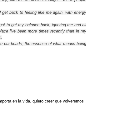
d
get back
to
feeling like
me again,
with energy
 got to get my
balance back,
ignoring
me and
all
place
i've been
more
times recently
than in
my
s
.
e our
heads,
the essence
of what means being
mporta en la vida. quiero creer que volveremos