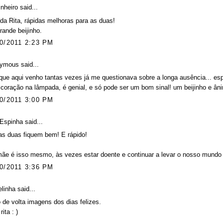
inheiro
said...
da Rita, rápidas melhoras para as duas!
ande beijinho.
0/2011 2:23 PM
ymous said...
que aqui venho tantas vezes já me questionava sobre a longa ausência... es
coração na lâmpada, é genial, e só pode ser um bom sinal! um beijinho e ân
0/2011 3:00 PM
 Espinha
said...
as duas fiquem bem! E rápido!
ãe é isso mesmo, às vezes estar doente e continuar a levar o nosso mundo a
0/2011 3:36 PM
elinha
said...
 de volta imagens dos dias felizes.
rita : )