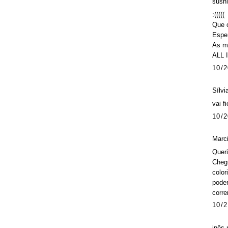
sushi
:(((((
Que 
Espe
As me
ALL 
10/2
Sílvi
vai f
10/2
Marci
Queri
Chegu
color
poder
corre
10/2
inês 