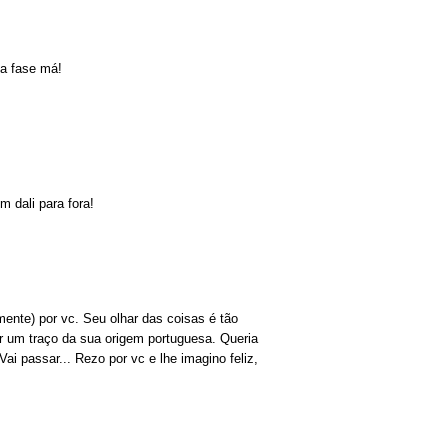
a fase má!
m dali para fora!
amente) por vc. Seu olhar das coisas é tão
r um traço da sua origem portuguesa. Queria
i passar... Rezo por vc e lhe imagino feliz,