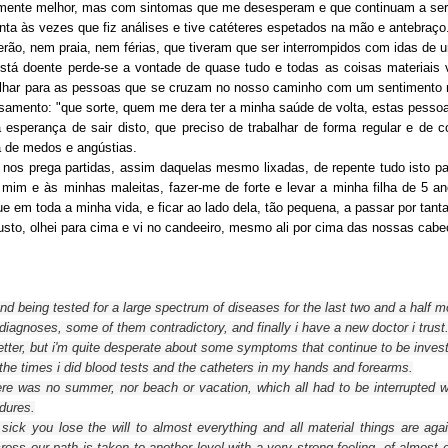
amente melhor, mas com sintomas que me desesperam e que continuam a ser
onta às vezes que fiz análises e tive catéteres espetados na mão e antebraço
rão, nem praia, nem férias, que tiveram que ser interrompidos com idas de ur
tá doente perde-se a vontade de quase tudo e todas as coisas materiais vo
lhar para as pessoas que se cruzam no nosso caminho com um sentimento mui
samento: "que sorte, quem me dera ter a minha saúde de volta, estas pess
esperança de sair disto, que preciso de trabalhar de forma regular e de c
 de medos e angústias.
nos prega partidas, assim daquelas mesmo lixadas, de repente tudo isto pas
 mim e às minhas maleitas, fazer-me de forte e levar a minha filha de 5 an
e em toda a minha vida, e ficar ao lado dela, tão pequena, a passar por tan
sto, olhei para cima e vi no candeeiro, mesmo ali por cima das nossas cab
nd being tested for a large spectrum of diseases for the last two
and a half m
 diagnoses
, some of them
contradictory
, and finally i have a new doctor i trust
etter, but
i'm
quite
desperate about some
symptoms
that continue to be
inves
the
times
i did
blood tests and
the
catheters
in my hands and forearms.
ere was no
summer,
nor
beach
or
vacation,
which all had to be
interrupted
w
dures.
sick
you lose the
will to
almost everything and
all material
things
are aga
ross
our path is taken to another level
with
a
very strong feeling
, of
almost