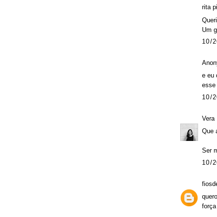
rita p
Queri
Um gr
10/2
Anon
e eu 
esse 
10/2
Vera
Que 
Ser m
10/2
fiosd
quero
força 