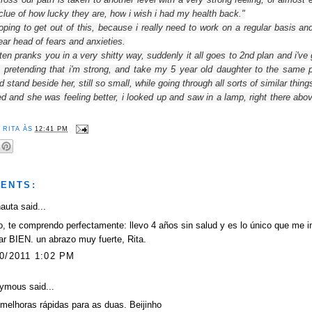
clue of
how
lucky they are, how
i wish i
had my health
back
."
oping to
get out of this
, because i really
need
to work
on a regular basis
an
lear head
of fears
and anxieties
.
ften
pranks you in a very shitty way
, suddenly
it all
goes
to 2nd plan
and i've
, pretending that i'm
strong, and
take my
5 year old
daughter
to the same 
nd
stand beside her
, still so small,
while going
through
all sorts of
similar thing
ed and she was feeling better
,
i looked up
and saw
in
a
lamp,
right there
abov
R
RITA
ÀS
12:41 PM
ENTS:
nauta
said...
, te comprendo perfectamente: llevo 4 años sin salud y es lo único que me i
ar BIEN. un abrazo muy fuerte, Rita.
0/2011 1:02 PM
ymous said...
 melhoras rápidas para as duas. Beijinho