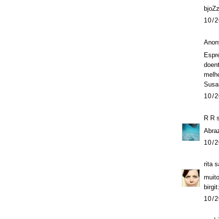
bjoZ
10/2
Anon
Espre
doent
melh
Susa
10/2
R R
s
Abraz
10/2
rita
sa
muito
birgi
10/2