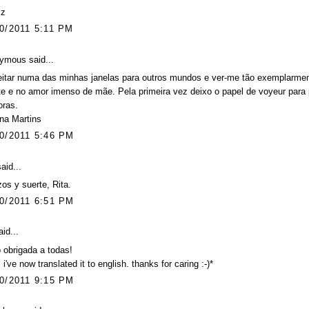
zz
0/2011 5:11 PM
ymous said...
itar numa das minhas janelas para outros mundos e ver-me tão exemplarment
e e no amor imenso de mãe. Pela primeira vez deixo o papel de voyeur para
oras.
na Martins
0/2011 5:46 PM
aid...
os y suerte, Rita.
0/2011 6:51 PM
id...
 obrigada a todas!
t: i've now translated it to english. thanks for caring :-)*
0/2011 9:15 PM