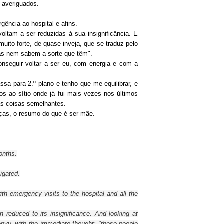
 averiguados.
.
gência ao hospital e afins.
ltam a ser reduzidas à sua insignificância. E
to forte, de quase inveja, que se traduz pelo
oas nem sabem a sorte que têm".
onseguir voltar a ser eu, com energia e com a
sa para 2.º plano e tenho que me equilibrar, e
os ao sítio onde já fui mais vezes nos últimos
tas coisas semelhantes.
eças, o resumo do que é ser mãe.
onths
.
.
tigated
.
ith
emergency
visits to the
hospital and all the
in
reduced to its
insignificance
.
And
looking at
envy,
with
the immediate
thought
: "
these
people