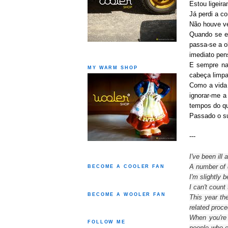
Estou ligeir
Já perdi a c
Não houve ve
Quando se es
passa-se a o
imediato pen
E sempre na 
MY WARM SHOP
cabeça limpa
Como a vida 
ignorar-me a
tempos do qu
Passado o su
---
I've been ill
a
A number of
BECOME A COOLER FAN
I'm slightly
b
I can't count
BECOME A WOOLER FAN
This year th
related proce
When you're
FOLLOW ME
people
who c