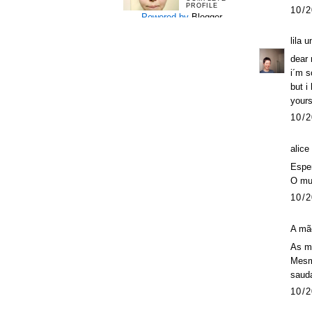
PROFILE
10/2
Powered by
Blogger
.
lila 
dear r
i´m s
but i
yours
10/2
alice
Esper
O mun
10/2
A mãe
As m
Mesmo
saud
10/2