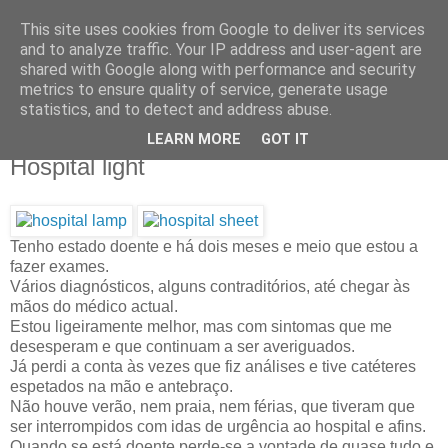
This site uses cookies from Google to deliver its services
IN MY POCKET
and to analyze traffic. Your IP address and user-agent are
shared with Google along with performance and security
metrics to ensure quality of service, generate usage
all the things and people that i bring along with me everyday
statistics, and to detect and address abuse.
LEARN MORE
GOT IT
20.10.11
Hospital light
Tenho estado doente e há dois meses e meio que estou a
fazer exames.
Vários diagnósticos, alguns contraditórios, até chegar às
mãos do médico actual.
Estou ligeiramente melhor, mas com sintomas que me
desesperam e que continuam a ser averiguados.
Já perdi a conta às vezes que fiz análises e tive catéteres
espetados na mão e antebraço.
Não houve verão, nem praia, nem férias, que tiveram que
ser interrompidos com idas de urgência ao hospital e afins.
Quando se está doente perde-se a vontade de quase tudo e