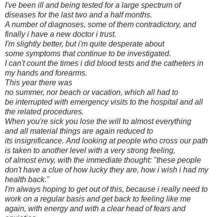
I've been ill
and being tested for a large spectrum of
diseases for the last two
and a half months
.
A number of diagnoses
, some of them
contradictory
, and
finally i have a new doctor i trust.
I'm slightly
better, but
i'm
quite
desperate about
some
symptoms
that continue to be
investigated
.
I can't count
the
times
i did
blood tests and
the
catheters
in
my hands and forearms.
This year there was
no
summer,
nor
beach
or
vacation,
which all had to
be
interrupted
with
emergency
visits to the
hospital and all
the related procedures.
When you're
sick
you lose the
will to
almost everything
and
all material
things
are again
reduced to
its
insignificance
.
And
looking at people
who cross
our path
is taken to another level
with
a
very strong feeling
,
of
almost
envy,
with
the immediate
thought
: "
these
people
don't
have a clue of
how
lucky they are, how
i wish i
had my
health
back
."
I'm
always hoping to
get out of this
, because i really
need
to
work
on a regular basis
and
get back
to
feeling like
me
again,
with energy and
with a clear head
of fears
and