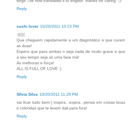
birgit: i've now translated it to english. thanks for caring :-)*
Reply
sushi lover
10/20/2011 10:23 PM
:(((((
Que cheguem rapidamente a um diagnóstico e que curem
as duas!
Espero que para ambas n seja nada de muito grave e que
a seu tempo seja só uma fase má!
As melhoras e força!
ALL IS FULL OF LOVE :)
Reply
Sílvia Silva
10/20/2011 11:29 PM
vai ficar tudo bem:) inspira...expira...pensa em coisas boas
e coloridas que te levem dali para fora!
Reply