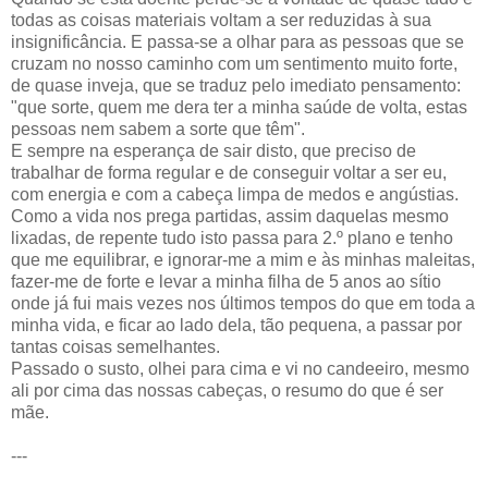
todas as coisas materiais voltam a ser reduzidas à sua
insignificância. E passa-se a olhar para as pessoas que se
cruzam no nosso caminho com um sentimento muito forte,
de quase inveja, que se traduz pelo imediato pensamento:
"que sorte, quem me dera ter a minha saúde de volta, estas
pessoas nem sabem a sorte que têm".
E sempre na esperança de sair disto, que preciso de
trabalhar de forma regular e de conseguir voltar a ser eu,
com energia e com a cabeça limpa de medos e angústias.
Como a vida nos prega partidas, assim daquelas mesmo
lixadas, de repente tudo isto passa para 2.º plano e tenho
que me equilibrar, e ignorar-me a mim e às minhas maleitas,
fazer-me de forte e levar a minha filha de 5 anos ao sítio
onde já fui mais vezes nos últimos tempos do que em toda a
minha vida, e ficar ao lado dela, tão pequena, a passar por
tantas coisas semelhantes.
Passado o susto, olhei para cima e vi no candeeiro, mesmo
ali por cima das nossas cabeças, o resumo do que é ser
mãe.
---