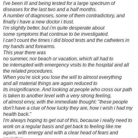
I've been ill
and being tested for a large spectrum of
diseases for the last two
and a half months
.
A number of diagnoses
, some of them
contradictory
, and
finally i have a new doctor i trust.
I'm slightly
better, but
i'm
quite
desperate about
some
symptoms
that continue to be
investigated
.
I can't count
the
times
i did
blood tests and
the
catheters
in
my hands and forearms.
This year there was
no
summer,
nor
beach
or
vacation,
which all had to
be
interrupted
with
emergency
visits to the
hospital and all
the related procedures.
When you're
sick
you lose the
will to
almost everything
and
all material
things
are again
reduced to
its
insignificance
.
And
looking at people
who cross
our path
is taken to another level
with
a
very strong feeling
,
of
almost
envy,
with
the immediate
thought
: "
these
people
don't
have a clue of
how
lucky they are, how
i wish i
had my
health
back
."
I'm
always hoping to
get out of this
, because i really
need
to
work
on a regular basis
and
get back
to
feeling like
me
again,
with energy and
with a clear head
of fears
and