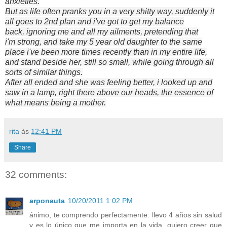
anxieties
.
But as
life often
pranks you in a very shitty way
, suddenly
it
all
goes
to 2nd plan
and i've got to get my
balance
back,
ignoring
me and
all my
ailments
, pretending that
i'm
strong, and
take my
5 year old
daughter
to the same
place
i've been
more
times recently
than in
my entire
life,
and
stand beside her
, still so small,
while going
through
all
sorts of
similar things
.
After all ended and she was feeling better
,
i looked up
and
saw
in
a
lamp,
right there
above our
heads,
the essence
of
what means being a
mother.
rita
às
12:41 PM
Share
32 comments:
arponauta
10/20/2011 1:02 PM
ánimo, te comprendo perfectamente: llevo 4 años sin salud
y es lo único que me importa en la vida. quiero creer que