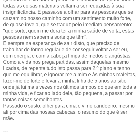
todas as coisas materiais voltam a ser reduzidas à sua
insignificância. E passa-se a olhar para as pessoas que se
cruzam no nosso caminho com um sentimento muito forte,
de quase inveja, que se traduz pelo imediato pensamento:
"que sorte, quem me dera ter a minha saúde de volta, estas
pessoas nem sabem a sorte que têm".
E sempre na esperança de sair disto, que preciso de
trabalhar de forma regular e de conseguir voltar a ser eu,
com energia e com a cabeça limpa de medos e angústias.
Como a vida nos prega partidas, assim daquelas mesmo
lixadas, de repente tudo isto passa para 2.º plano e tenho
que me equilibrar, e ignorar-me a mim e às minhas maleitas,
fazer-me de forte e levar a minha filha de 5 anos ao sítio
onde já fui mais vezes nos últimos tempos do que em toda a
minha vida, e ficar ao lado dela, tão pequena, a passar por
tantas coisas semelhantes.
Passado o susto, olhei para cima e vi no candeeiro, mesmo
ali por cima das nossas cabeças, o resumo do que é ser
mãe.
---