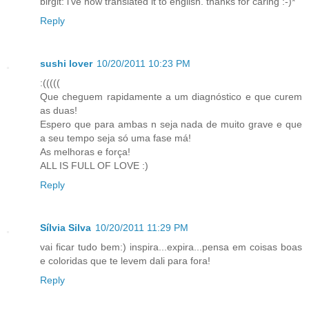
birgit: i've now translated it to english. thanks for caring :-)*
Reply
sushi lover
10/20/2011 10:23 PM
:(((((
Que cheguem rapidamente a um diagnóstico e que curem
as duas!
Espero que para ambas n seja nada de muito grave e que
a seu tempo seja só uma fase má!
As melhoras e força!
ALL IS FULL OF LOVE :)
Reply
Sílvia Silva
10/20/2011 11:29 PM
vai ficar tudo bem:) inspira...expira...pensa em coisas boas
e coloridas que te levem dali para fora!
Reply