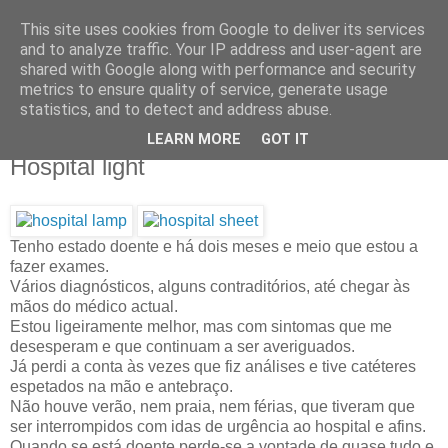
This site uses cookies from Google to deliver its services
IN MY POCKET
and to analyze traffic. Your IP address and user-agent are
shared with Google along with performance and security
metrics to ensure quality of service, generate usage
all the things and people that i bring along with me everyday
statistics, and to detect and address abuse.
LEARN MORE
GOT IT
20.10.11
Hospital light
Tenho estado doente e há dois meses e meio que estou a
fazer exames.
Vários diagnósticos, alguns contraditórios, até chegar às
mãos do médico actual.
Estou ligeiramente melhor, mas com sintomas que me
desesperam e que continuam a ser averiguados.
Já perdi a conta às vezes que fiz análises e tive catéteres
espetados na mão e antebraço.
Não houve verão, nem praia, nem férias, que tiveram que
ser interrompidos com idas de urgência ao hospital e afins.
Quando se está doente perde-se a vontade de quase tudo e